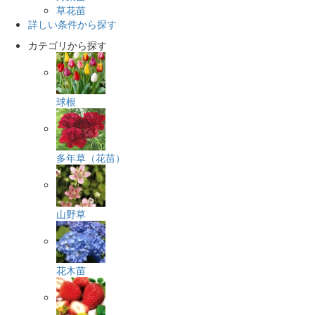
草花苗
詳しい条件から探す
カテゴリから探す
球根
多年草（花苗）
山野草
花木苗