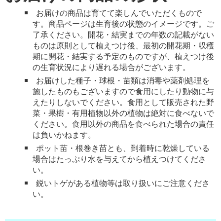
お届けの商品は育てて楽しんでいただくもので
す。商品ページは生育後の状態のイメージです。ご
了承ください。開花・結実までの年数の記載がない
ものは原則として植えつけ後、最初の開花期・収穫
期に開花・結実する予定のものですが、植えつけ後
の生育状況により遅れる場合がございます。
お届けした種子・球根・苗類は消毒や薬剤処理を
施したものもございますので食用にしたり動物に与
えたりしないでください。食用として販売された野
菜・果樹・有用植物以外の植物は絶対に食べないで
ください。食用以外の商品を食べられた場合の責任
は負いかねます。
ポット苗・根巻き苗とも、到着時に乾燥している
場合はたっぷり水を与えてから植えつけてくださ
い。
鋭いトゲがある植物等は取り扱いにご注意くださ
い。