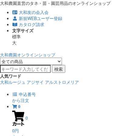
大和農園直営のタネ・苗・園芸用品のオンラインショップ
大和友の会入会
新規WEBユーザー登録
カタログ請求
文字サイズ
標準
大
大和農園オンラインショップ
検索
人気ワード
大和ルージュ
アジサイ
アルストロメリア
申込番号
から注文
0
0
0円