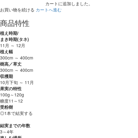
カートに追加しました。
お買い物を続ける
カートへ進む
商品特性
植え時期/
まき時期(タネ)
11月 ～ 12月
植え幅
300cm ～ 400cm
樹高／草丈
300cm ～ 400cm
収穫期
10月下旬 ～ 11月
果実の特性
100g～120g
糖度11～12
受粉樹
◎1本で結実する
結実までの年数
3～4年
楽しむ場所