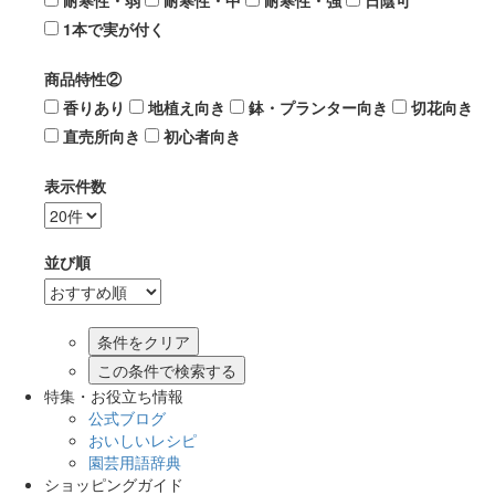
耐寒性・弱
耐寒性・中
耐寒性・強
日陰可
1本で実が付く
商品特性②
香りあり
地植え向き
鉢・プランター向き
切花向き
直売所向き
初心者向き
表示件数
並び順
この条件で検索する
特集・お役立ち情報
公式ブログ
おいしいレシピ
園芸用語辞典
ショッピングガイド