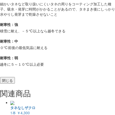
細かいタネなど取り扱いにくいタネの周りをコーティング加工した種
子。吸水・発芽に時間がかかることがあるので、タネまき後にしっかり
水やりし発芽まで乾燥させないこと
耐寒性：強
積雪に耐え、－５℃以上なら越冬できる
耐寒性：中
０℃前後の最低気温に耐える
耐寒性：弱
越冬に５～１０℃以上必要
閉じる
関連商品
タネなしザクロ
1本
￥4,300