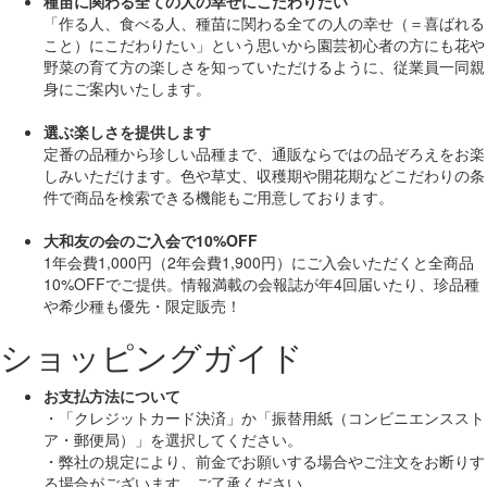
種苗に関わる全ての人の幸せにこだわりたい
「作る人、食べる人、種苗に関わる全ての人の幸せ（＝喜ばれる
こと）にこだわりたい」
という思いから園芸初心者の方にも花や
野菜の育て方の楽しさを知っていただけるように、従業員一同親
身にご案内いたします。
選ぶ楽しさを提供します
定番の品種から珍しい品種まで、通販ならではの品ぞろえをお楽
しみいただけます。色や草丈、収穫期や開花期などこだわりの条
件で商品を検索できる機能もご用意しております。
大和友の会のご入会で10%OFF
1年会費1,000円（2年会費1,900円）にご入会いただくと
全商品
10%OFF
でご提供。情報満載の会報誌が年4回届いたり、珍品種
や希少種も
優先・限定販売！
ショッピングガイド
お支払方法について
・「クレジットカード決済」か「振替用紙（コンビニエンススト
ア・郵便局）」を選択してください。
・弊社の規定により、前金でお願いする場合やご注文をお断りす
る場合がございます。ご了承ください。