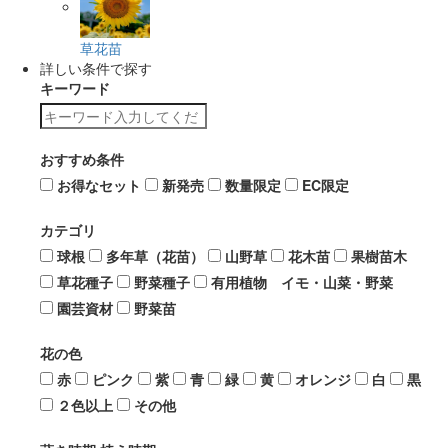
草花苗
詳しい条件で探す
キーワード
おすすめ条件
お得なセット
新発売
数量限定
EC限定
カテゴリ
球根
多年草（花苗）
山野草
花木苗
果樹苗木
草花種子
野菜種子
有用植物 イモ・山菜・野菜
園芸資材
野菜苗
花の色
赤
ピンク
紫
青
緑
黄
オレンジ
白
黒
２色以上
その他