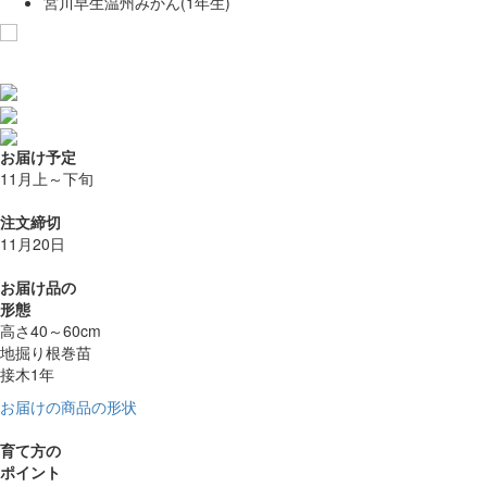
宮川早生温州みかん(1年生)
お気に入りに追加
お届け予定
11月上～下旬
注文締切
11月20日
お届け品の
形態
高さ40～60cm
地掘り根巻苗
接木1年
お届けの商品の形状
育て方の
ポイント