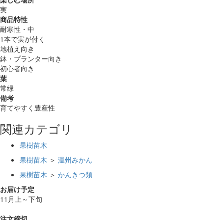
実
商品特性
耐寒性・中
1本で実が付く
地植え向き
鉢・プランター向き
初心者向き
葉
常緑
備考
育てやすく豊産性
関連カテゴリ
果樹苗木
果樹苗木
＞
温州みかん
果樹苗木
＞
かんきつ類
お届け予定
11月上～下旬
注文締切