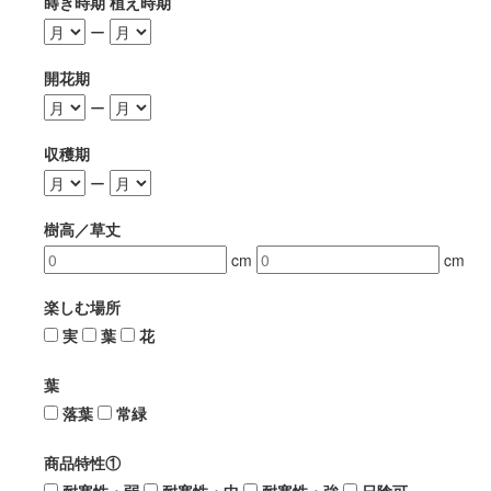
蒔き時期 植え時期
ー
開花期
ー
収穫期
ー
樹高／草丈
cm
cm
楽しむ場所
実
葉
花
葉
落葉
常緑
商品特性①