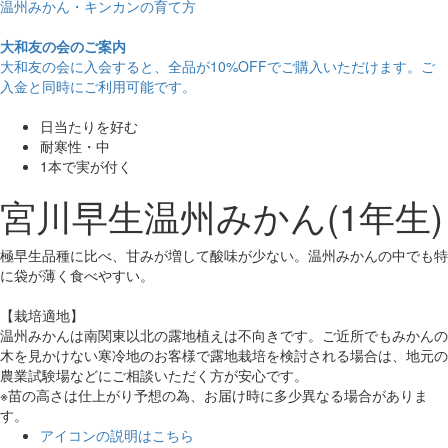
温州みかん・キンカンの育て方
大和友の会のご案内
大和友の会に入会すると、
全品が10%OFF
でご購入いただけます。ご
入金と同時にご利用可能です。
日当たりを好む
耐寒性・中
1本で実が付く
宮川早生温州みかん(1年生)
極早生品種に比べ、甘みが増して酸味が少ない。温州みかんの中でも特
に袋が薄く食べやすい。
【栽培適地】
温州みかんは南関東以北の露地植えは不向きです。ご近所でもみかんの
木を見かけない寒冷地のお客様で露地栽培を検討される場合は、地元の
農業試験場などにご相談いただく方が安心です。
※苗の高さは仕上がり予想の為、お届け時に多少異なる場合がありま
す。
アイコンの説明はこちら