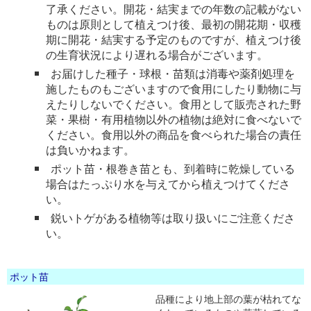
了承ください。開花・結実までの年数の記載がない
ものは原則として植えつけ後、最初の開花期・収穫
期に開花・結実する予定のものですが、植えつけ後
の生育状況により遅れる場合がございます。
お届けした種子・球根・苗類は消毒や薬剤処理を
施したものもございますので食用にしたり動物に与
えたりしないでください。食用として販売された野
菜・果樹・有用植物以外の植物は絶対に食べないで
ください。食用以外の商品を食べられた場合の責任
は負いかねます。
ポット苗・根巻き苗とも、到着時に乾燥している
場合はたっぷり水を与えてから植えつけてくださ
い。
鋭いトゲがある植物等は取り扱いにご注意くださ
い。
ポット苗
品種により地上部の葉が枯れてな