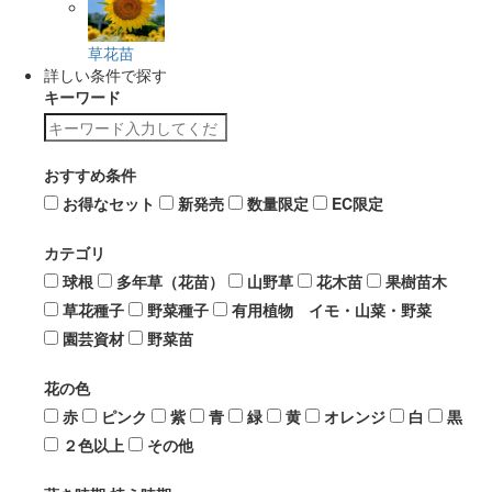
草花苗
詳しい条件で探す
キーワード
おすすめ条件
お得なセット
新発売
数量限定
EC限定
カテゴリ
球根
多年草（花苗）
山野草
花木苗
果樹苗木
草花種子
野菜種子
有用植物 イモ・山菜・野菜
園芸資材
野菜苗
花の色
赤
ピンク
紫
青
緑
黄
オレンジ
白
黒
２色以上
その他