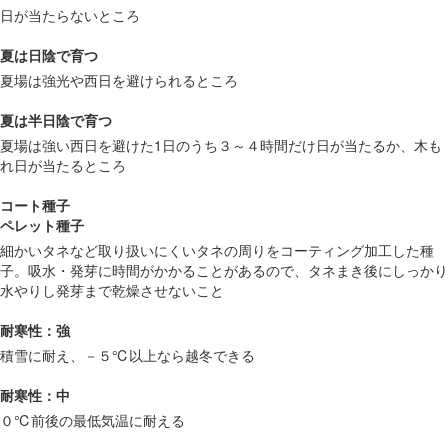
日が当たらないところ
夏は日陰で育つ
夏場は強光や西日を避けられるところ
夏は半日陰で育つ
夏場は強い西日を避けた1日のうち３～４時間だけ日が当たるか、木も
れ日が当たるところ
コート種子
ペレット種子
細かいタネなど取り扱いにくいタネの周りをコーティング加工した種
子。吸水・発芽に時間がかかることがあるので、タネまき後にしっかり
水やりし発芽まで乾燥させないこと
耐寒性：強
積雪に耐え、－５℃以上なら越冬できる
耐寒性：中
０℃前後の最低気温に耐える