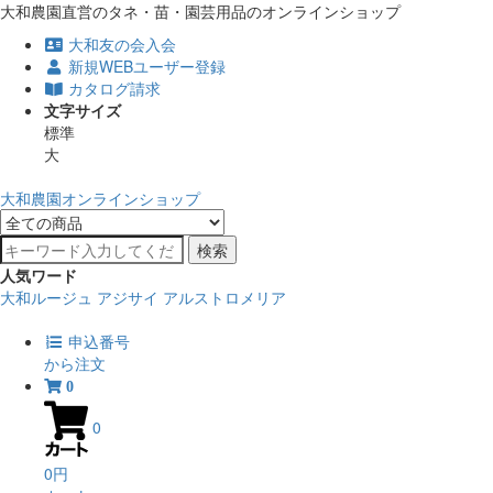
大和農園直営のタネ・苗・園芸用品のオンラインショップ
大和友の会入会
新規WEBユーザー登録
カタログ請求
文字サイズ
標準
大
大和農園オンラインショップ
検索
人気ワード
大和ルージュ
アジサイ
アルストロメリア
申込番号
から注文
0
0
0円