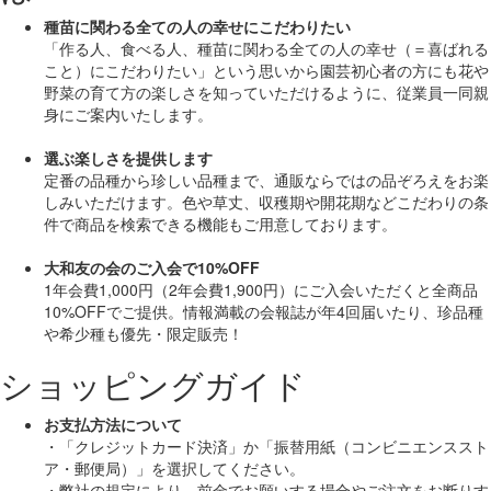
種苗に関わる全ての人の幸せにこだわりたい
「作る人、食べる人、種苗に関わる全ての人の幸せ（＝喜ばれる
こと）にこだわりたい」
という思いから園芸初心者の方にも花や
野菜の育て方の楽しさを知っていただけるように、従業員一同親
身にご案内いたします。
選ぶ楽しさを提供します
定番の品種から珍しい品種まで、通販ならではの品ぞろえをお楽
しみいただけます。色や草丈、収穫期や開花期などこだわりの条
件で商品を検索できる機能もご用意しております。
大和友の会のご入会で10%OFF
1年会費1,000円（2年会費1,900円）にご入会いただくと
全商品
10%OFF
でご提供。情報満載の会報誌が年4回届いたり、珍品種
や希少種も
優先・限定販売！
ショッピングガイド
お支払方法について
・「クレジットカード決済」か「振替用紙（コンビニエンススト
ア・郵便局）」を選択してください。
・弊社の規定により、前金でお願いする場合やご注文をお断りす