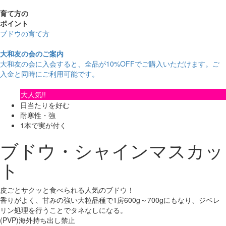
育て方の
ポイント
ブドウの育て方
大和友の会のご案内
大和友の会に入会すると、
全品が10%OFF
でご購入いただけます。ご
入金と同時にご利用可能です。
大人気!!
日当たりを好む
耐寒性・強
1本で実が付く
ブドウ・シャインマスカッ
ト
皮ごとサクッと食べられる人気のブドウ！
香りがよく、甘みの強い大粒品種で1房600g～700gにもなり、ジベレ
リン処理を行うことでタネなしになる。
(PVP)海外持ち出し禁止