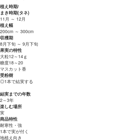
植え時期/
まき時期(タネ)
11月 ～ 12月
植え幅
200cm ～ 300cm
収穫期
8月下旬 ～ 9月下旬
果実の特性
大粒12～14ｇ
糖度18～20
マスカット香
受粉樹
◎1本で結実する
結実までの年数
2～3年
楽しむ場所
実
商品特性
耐寒性・強
1本で実が付く
地植え向き