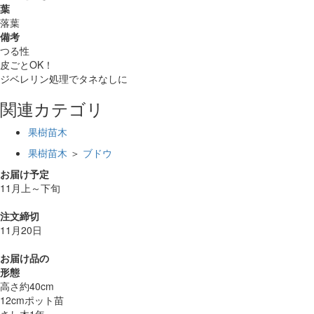
葉
落葉
備考
つる性
皮ごとOK！
ジベレリン処理でタネなしに
関連カテゴリ
果樹苗木
果樹苗木
＞
ブドウ
お届け予定
11月上～下旬
注文締切
11月20日
お届け品の
形態
高さ約40cm
12cmポット苗
さし木1年