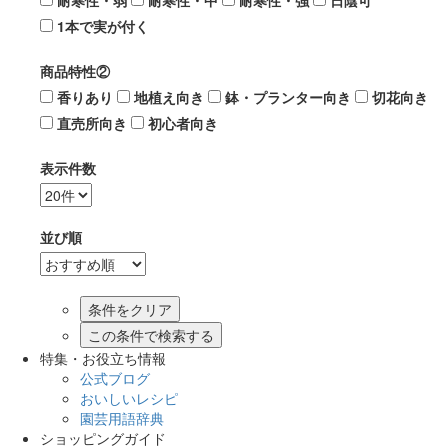
耐寒性・弱
耐寒性・中
耐寒性・強
日陰可
1本で実が付く
商品特性②
香りあり
地植え向き
鉢・プランター向き
切花向き
直売所向き
初心者向き
表示件数
並び順
この条件で検索する
特集・お役立ち情報
公式ブログ
おいしいレシピ
園芸用語辞典
ショッピングガイド