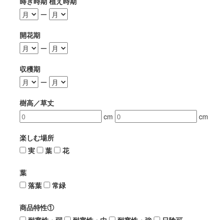
蒔き時期 植え時期
ー
開花期
ー
収穫期
ー
樹高／草丈
cm
cm
楽しむ場所
実
葉
花
葉
落葉
常緑
商品特性①