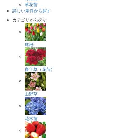
草花苗
詳しい条件から探す
カテゴリから探す
球根
多年草（花苗）
山野草
花木苗