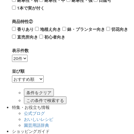
耐寒性・弱
耐寒性・中
耐寒性・強
日陰可
1本で実が付く
商品特性②
香りあり
地植え向き
鉢・プランター向き
切花向き
直売所向き
初心者向き
表示件数
並び順
この条件で検索する
特集・お役立ち情報
公式ブログ
おいしいレシピ
園芸用語辞典
ショッピングガイド