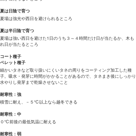
夏は日陰で育つ
夏場は強光や西日を避けられるところ
夏は半日陰で育つ
夏場は強い西日を避けた1日のうち３～４時間だけ日が当たるか、木も
れ日が当たるところ
コート種子
ペレット種子
細かいタネなど取り扱いにくいタネの周りをコーティング加工した種
子。吸水・発芽に時間がかかることがあるので、タネまき後にしっかり
水やりし発芽まで乾燥させないこと
耐寒性：強
積雪に耐え、－５℃以上なら越冬できる
耐寒性：中
０℃前後の最低気温に耐える
耐寒性：弱