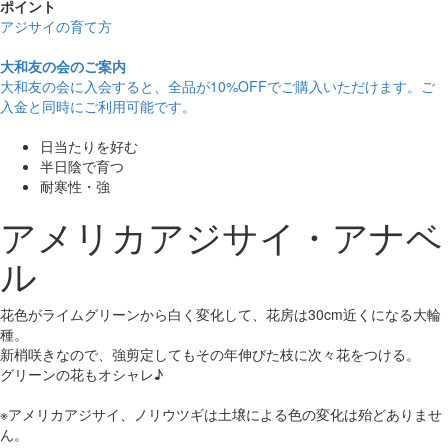
ポイント
アジサイの育て方
大和友の会のご案内
大和友の会に入会すると、
全品が10%OFF
でご購入いただけます。ご
入金と同時にご利用可能です。
日当たりを好む
半日陰で育つ
耐寒性・強
アメリカアジサイ・アナベ
ル
花色がライムグリーンから白く変化して、花房は30cm近くになる大輪
種。
新梢咲きなので、強剪定してもその年伸びた枝に次々花をつける。
グリーンの花もオシャレ♪
※アメリカアジサイ、ノリウツギは土壌による色の変化は殆どありませ
ん。