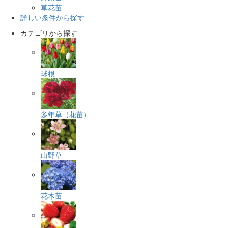
草花苗
詳しい条件から探す
カテゴリから探す
球根
多年草（花苗）
山野草
花木苗