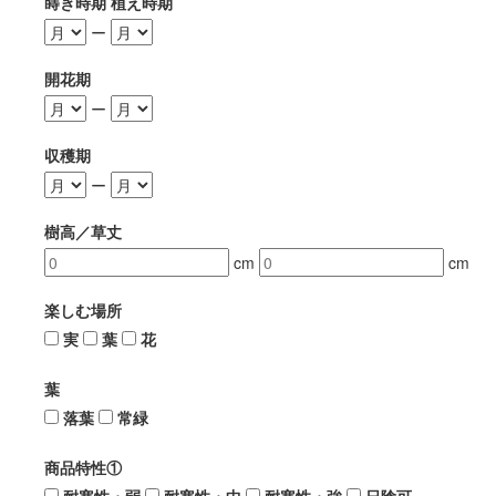
蒔き時期 植え時期
ー
開花期
ー
収穫期
ー
樹高／草丈
cm
cm
楽しむ場所
実
葉
花
葉
落葉
常緑
商品特性①