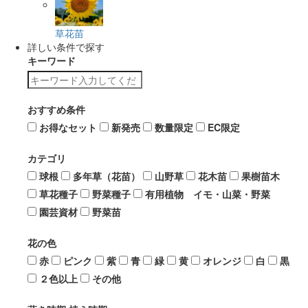
草花苗
詳しい条件で探す
キーワード
おすすめ条件
お得なセット
新発売
数量限定
EC限定
カテゴリ
球根
多年草（花苗）
山野草
花木苗
果樹苗木
草花種子
野菜種子
有用植物 イモ・山菜・野菜
園芸資材
野菜苗
花の色
赤
ピンク
紫
青
緑
黄
オレンジ
白
黒
２色以上
その他