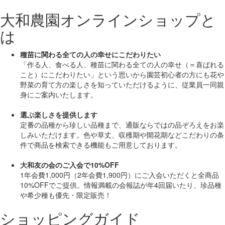
大和農園オンラインショップと
は
種苗に関わる全ての人の幸せにこだわりたい
「作る人、食べる人、種苗に関わる全ての人の幸せ（＝喜ばれる
こと）にこだわりたい」
という思いから園芸初心者の方にも花や
野菜の育て方の楽しさを知っていただけるように、従業員一同親
身にご案内いたします。
選ぶ楽しさを提供します
定番の品種から珍しい品種まで、通販ならではの品ぞろえをお楽
しみいただけます。色や草丈、収穫期や開花期などこだわりの条
件で商品を検索できる機能もご用意しております。
大和友の会のご入会で10%OFF
1年会費1,000円（2年会費1,900円）にご入会いただくと
全商品
10%OFF
でご提供。情報満載の会報誌が年4回届いたり、珍品種
や希少種も
優先・限定販売！
ショッピングガイド