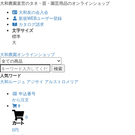
大和農園直営のタネ・苗・園芸用品のオンラインショップ
大和友の会入会
新規WEBユーザー登録
カタログ請求
文字サイズ
標準
大
大和農園オンラインショップ
検索
人気ワード
大和ルージュ
アジサイ
アルストロメリア
申込番号
から注文
0
0
0円