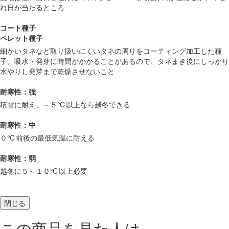
れ日が当たるところ
コート種子
ペレット種子
細かいタネなど取り扱いにくいタネの周りをコーティング加工した種
子。吸水・発芽に時間がかかることがあるので、タネまき後にしっかり
水やりし発芽まで乾燥させないこと
耐寒性：強
積雪に耐え、－５℃以上なら越冬できる
耐寒性：中
０℃前後の最低気温に耐える
耐寒性：弱
越冬に５～１０℃以上必要
閉じる
この商品を見た人は