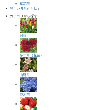
草花苗
詳しい条件から探す
カテゴリから探す
球根
多年草（花苗）
山野草
花木苗