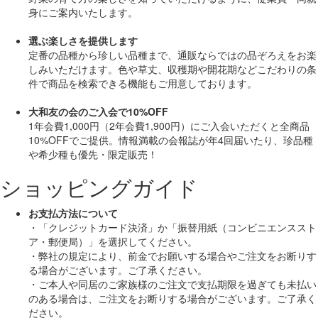
身にご案内いたします。
選ぶ楽しさを提供します
定番の品種から珍しい品種まで、通販ならではの品ぞろえをお楽
しみいただけます。色や草丈、収穫期や開花期などこだわりの条
件で商品を検索できる機能もご用意しております。
大和友の会のご入会で10%OFF
1年会費1,000円（2年会費1,900円）にご入会いただくと
全商品
10%OFF
でご提供。情報満載の会報誌が年4回届いたり、珍品種
や希少種も
優先・限定販売！
ショッピングガイド
お支払方法について
・「クレジットカード決済」か「振替用紙（コンビニエンススト
ア・郵便局）」を選択してください。
・弊社の規定により、前金でお願いする場合やご注文をお断りす
る場合がございます。ご了承ください。
・ご本人や同居のご家族様のご注文で支払期限を過ぎても未払い
のある場合は、ご注文をお断りする場合がございます。ご了承く
ださい。