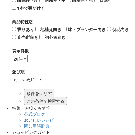
耐寒性・弱
耐寒性・中
耐寒性・強
日陰可
1本で実が付く
商品特性②
香りあり
地植え向き
鉢・プランター向き
切花向き
直売所向き
初心者向き
表示件数
並び順
この条件で検索する
特集・お役立ち情報
公式ブログ
おいしいレシピ
園芸用語辞典
ショッピングガイド