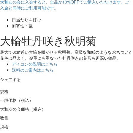
大和友の会に入会すると、
全品が10%OFF
でご購入いただけます。ご
入金と同時にご利用可能です。
日当たりを好む
耐寒性・強
大輪牡丹咲き秋明菊
最大で6cm近い大輪を咲かせる秋明菊。高級な和紙のようなおちついた
花色は品よく、幾重にも重なった牡丹咲きの花形も趣深い銘品。
アイコンの説明はこちら
送料のご案内はこちら
シェアする
規格
一般価格（税込）
大和友の会価格（税込）
数量
規格