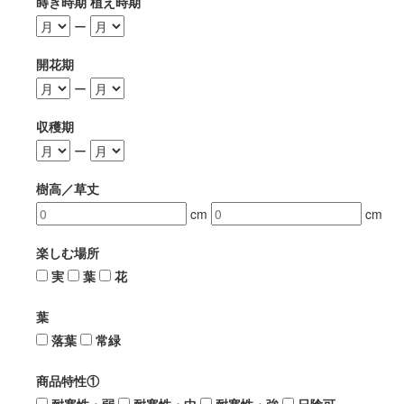
蒔き時期 植え時期
ー
開花期
ー
収穫期
ー
樹高／草丈
cm
cm
楽しむ場所
実
葉
花
葉
落葉
常緑
商品特性①