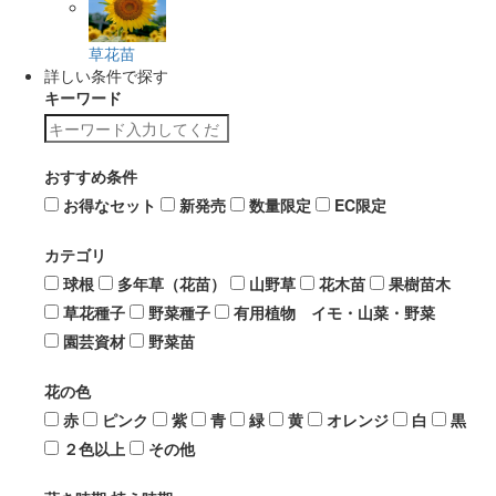
草花苗
詳しい条件で探す
キーワード
おすすめ条件
お得なセット
新発売
数量限定
EC限定
カテゴリ
球根
多年草（花苗）
山野草
花木苗
果樹苗木
草花種子
野菜種子
有用植物 イモ・山菜・野菜
園芸資材
野菜苗
花の色
赤
ピンク
紫
青
緑
黄
オレンジ
白
黒
２色以上
その他