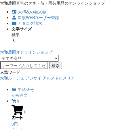
大和農園直営のタネ・苗・園芸用品のオンラインショップ
大和友の会入会
新規WEBユーザー登録
カタログ請求
文字サイズ
標準
大
大和農園オンラインショップ
検索
人気ワード
大和ルージュ
アジサイ
アルストロメリア
申込番号
から注文
0
0
0円