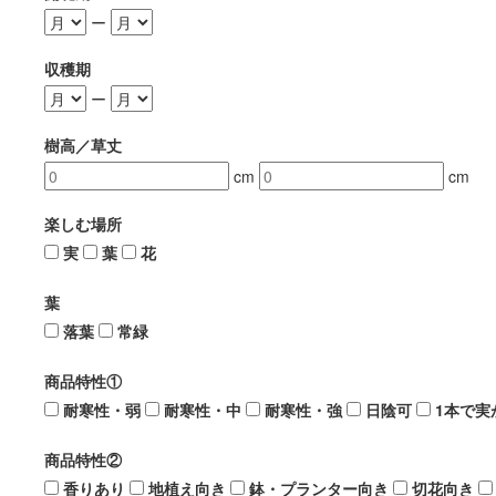
ー
収穫期
ー
樹高／草丈
cm
cm
楽しむ場所
実
葉
花
葉
落葉
常緑
商品特性①
耐寒性・弱
耐寒性・中
耐寒性・強
日陰可
1本で実
商品特性②
香りあり
地植え向き
鉢・プランター向き
切花向き