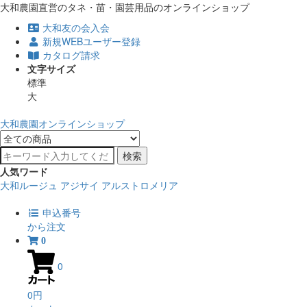
大和農園直営のタネ・苗・園芸用品のオンラインショップ
大和友の会入会
新規WEBユーザー登録
カタログ請求
文字サイズ
標準
大
大和農園オンラインショップ
検索
人気ワード
大和ルージュ
アジサイ
アルストロメリア
申込番号
から注文
0
0
0円