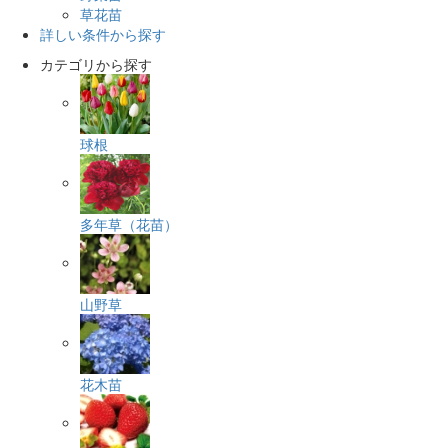
草花苗
詳しい条件から探す
カテゴリから探す
球根
多年草（花苗）
山野草
花木苗