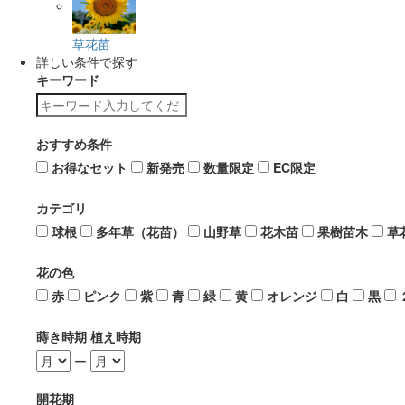
草花苗
詳しい条件で探す
キーワード
おすすめ条件
お得なセット
新発売
数量限定
EC限定
カテゴリ
球根
多年草（花苗）
山野草
花木苗
果樹苗木
草
花の色
赤
ピンク
紫
青
緑
黄
オレンジ
白
黒
蒔き時期 植え時期
ー
開花期