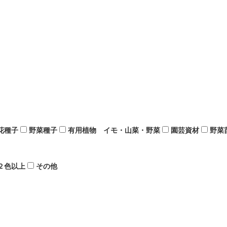
花種子
野菜種子
有用植物 イモ・山菜・野菜
園芸資材
野菜
２色以上
その他