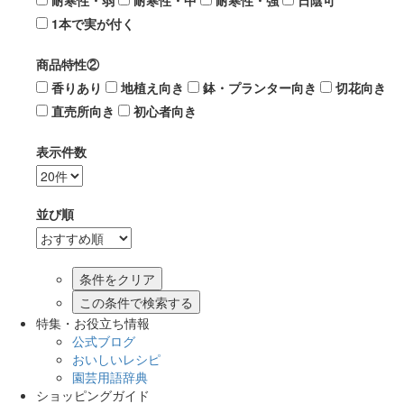
耐寒性・弱
耐寒性・中
耐寒性・強
日陰可
1本で実が付く
商品特性②
香りあり
地植え向き
鉢・プランター向き
切花向き
直売所向き
初心者向き
表示件数
並び順
この条件で検索する
特集・お役立ち情報
公式ブログ
おいしいレシピ
園芸用語辞典
ショッピングガイド