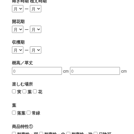
蒔き時期 植え時期
ー
開花期
ー
収穫期
ー
樹高／草丈
cm
cm
楽しむ場所
実
葉
花
葉
落葉
常緑
商品特性①