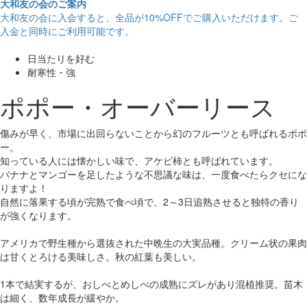
大和友の会のご案内
大和友の会に入会すると、
全品が10%OFF
でご購入いただけます。ご
入金と同時にご利用可能です。
日当たりを好む
耐寒性・強
ポポー・オーバーリース
傷みが早く、市場に出回らないことから幻のフルーツとも呼ばれるポポ
ー。
知っている人には懐かしい味で、アケビ柿とも呼ばれています。
バナナとマンゴーを足したような不思議な味は、一度食べたらクセにな
りますよ！
自然に落果する頃が完熟で食べ頃で、2～3日追熟させると独特の香り
が強くなります。
アメリカで野生種から選抜された中晩生の大実品種。クリーム状の果肉
は甘くとろける美味しさ。秋の紅葉も美しい。
1本で結実するが、おしべとめしべの成熟にズレがあり混植推奨。苗木
は細く、数年成長が緩やか。