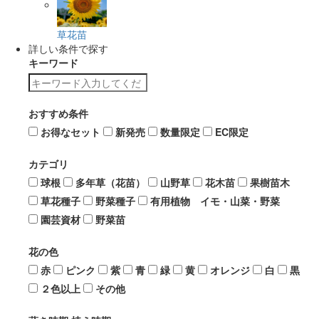
草花苗
詳しい条件で探す
キーワード
おすすめ条件
お得なセット
新発売
数量限定
EC限定
カテゴリ
球根
多年草（花苗）
山野草
花木苗
果樹苗木
草花種子
野菜種子
有用植物 イモ・山菜・野菜
園芸資材
野菜苗
花の色
赤
ピンク
紫
青
緑
黄
オレンジ
白
黒
２色以上
その他