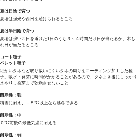
夏は日陰で育つ
夏場は強光や西日を避けられるところ
夏は半日陰で育つ
夏場は強い西日を避けた1日のうち３～４時間だけ日が当たるか、木も
れ日が当たるところ
コート種子
ペレット種子
細かいタネなど取り扱いにくいタネの周りをコーティング加工した種
子。吸水・発芽に時間がかかることがあるので、タネまき後にしっかり
水やりし発芽まで乾燥させないこと
耐寒性：強
積雪に耐え、－５℃以上なら越冬できる
耐寒性：中
０℃前後の最低気温に耐える
耐寒性：弱