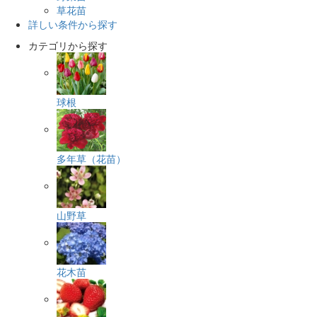
草花苗
詳しい条件から探す
カテゴリから探す
球根
多年草（花苗）
山野草
花木苗