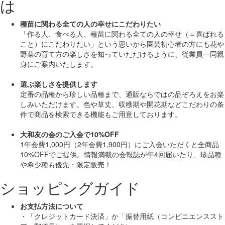
は
種苗に関わる全ての人の幸せにこだわりたい
「作る人、食べる人、種苗に関わる全ての人の幸せ（＝喜ばれる
こと）にこだわりたい」
という思いから園芸初心者の方にも花や
野菜の育て方の楽しさを知っていただけるように、従業員一同親
身にご案内いたします。
選ぶ楽しさを提供します
定番の品種から珍しい品種まで、通販ならではの品ぞろえをお楽
しみいただけます。色や草丈、収穫期や開花期などこだわりの条
件で商品を検索できる機能もご用意しております。
大和友の会のご入会で10%OFF
1年会費1,000円（2年会費1,900円）にご入会いただくと
全商品
10%OFF
でご提供。情報満載の会報誌が年4回届いたり、珍品種
や希少種も
優先・限定販売！
ショッピングガイド
お支払方法について
・「クレジットカード決済」か「振替用紙（コンビニエンススト