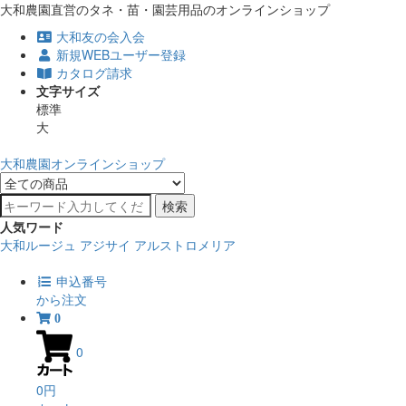
大和農園直営のタネ・苗・園芸用品のオンラインショップ
大和友の会入会
新規WEBユーザー登録
カタログ請求
文字サイズ
標準
大
大和農園オンラインショップ
検索
人気ワード
大和ルージュ
アジサイ
アルストロメリア
申込番号
から注文
0
0
0円