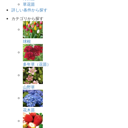
草花苗
詳しい条件から探す
カテゴリから探す
球根
多年草（花苗）
山野草
花木苗