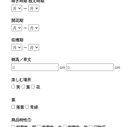
蒔き時期 植え時期
ー
開花期
ー
収穫期
ー
樹高／草丈
cm
cm
楽しむ場所
実
葉
花
葉
落葉
常緑
商品特性①