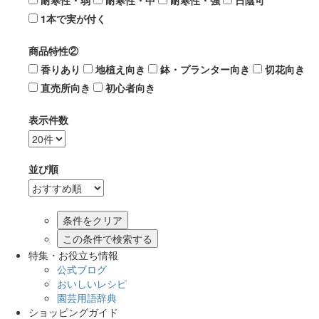
耐寒性・弱
耐寒性・中
耐寒性・強
日陰可
1本で実が付く
商品特性②
香りあり
地植え向き
鉢・プランター向き
切花向き
直売所向き
初心者向き
表示件数
並び順
この条件で検索する
特集・お役立ち情報
公式ブログ
おいしいレシピ
園芸用語辞典
ショッピングガイド