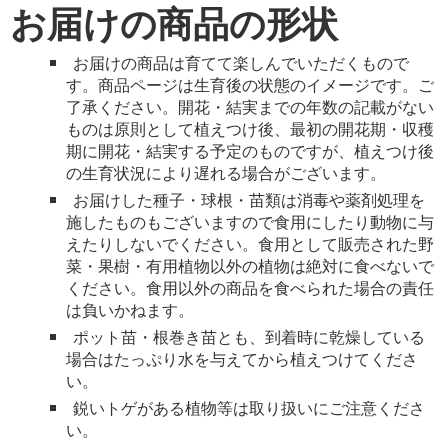
お届けの商品の形状
お届けの商品は育てて楽しんでいただくもので
す。商品ページは生育後の状態のイメージです。ご
了承ください。開花・結実までの年数の記載がない
ものは原則として植えつけ後、最初の開花期・収穫
期に開花・結実する予定のものですが、植えつけ後
の生育状況により遅れる場合がございます。
お届けした種子・球根・苗類は消毒や薬剤処理を
施したものもございますので食用にしたり動物に与
えたりしないでください。食用として販売された野
菜・果樹・有用植物以外の植物は絶対に食べないで
ください。食用以外の商品を食べられた場合の責任
は負いかねます。
ポット苗・根巻き苗とも、到着時に乾燥している
場合はたっぷり水を与えてから植えつけてくださ
い。
鋭いトゲがある植物等は取り扱いにご注意くださ
い。