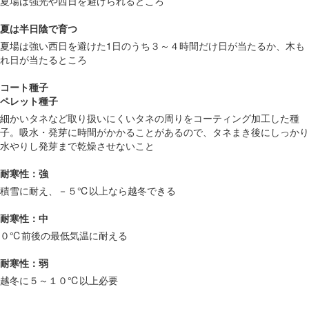
夏場は強光や西日を避けられるところ
夏は半日陰で育つ
夏場は強い西日を避けた1日のうち３～４時間だけ日が当たるか、木も
れ日が当たるところ
コート種子
ペレット種子
細かいタネなど取り扱いにくいタネの周りをコーティング加工した種
子。吸水・発芽に時間がかかることがあるので、タネまき後にしっかり
水やりし発芽まで乾燥させないこと
耐寒性：強
積雪に耐え、－５℃以上なら越冬できる
耐寒性：中
０℃前後の最低気温に耐える
耐寒性：弱
越冬に５～１０℃以上必要