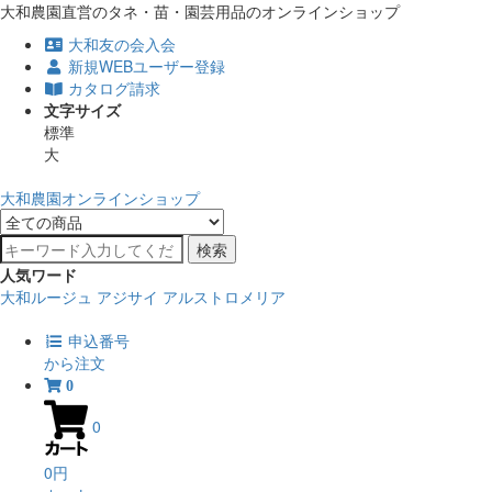
大和農園直営のタネ・苗・園芸用品のオンラインショップ
大和友の会入会
新規WEBユーザー登録
カタログ請求
文字サイズ
標準
大
大和農園オンラインショップ
検索
人気ワード
大和ルージュ
アジサイ
アルストロメリア
申込番号
から注文
0
0
0円