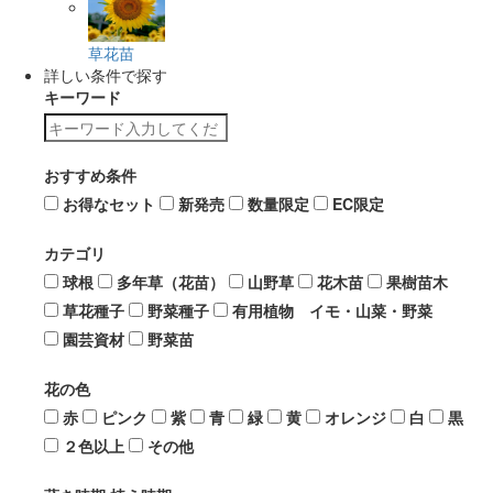
草花苗
詳しい条件で探す
キーワード
おすすめ条件
お得なセット
新発売
数量限定
EC限定
カテゴリ
球根
多年草（花苗）
山野草
花木苗
果樹苗木
草花種子
野菜種子
有用植物 イモ・山菜・野菜
園芸資材
野菜苗
花の色
赤
ピンク
紫
青
緑
黄
オレンジ
白
黒
２色以上
その他