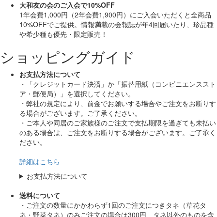
大和友の会のご入会で10%OFF
1年会費1,000円（2年会費1,900円）にご入会いただくと
全商品
10%OFF
でご提供。情報満載の会報誌が年4回届いたり、珍品種
や希少種も
優先・限定販売！
ショッピングガイド
お支払方法について
・「クレジットカード決済」か「振替用紙（コンビニエンススト
ア・郵便局）」を選択してください。
・弊社の規定により、前金でお願いする場合やご注文をお断りす
る場合がございます。ご了承ください。
・ご本人や同居のご家族様のご注文で支払期限を過ぎても未払い
のある場合は、ご注文をお断りする場合がございます。ご了承く
ださい。
詳細はこちら
お支払方法について
送料について
・ご注文の数量にかかわらず1回のご注文につきタネ（草花タ
ネ・野菜タネ）のみご注文の場合は300円、タネ以外のものを含