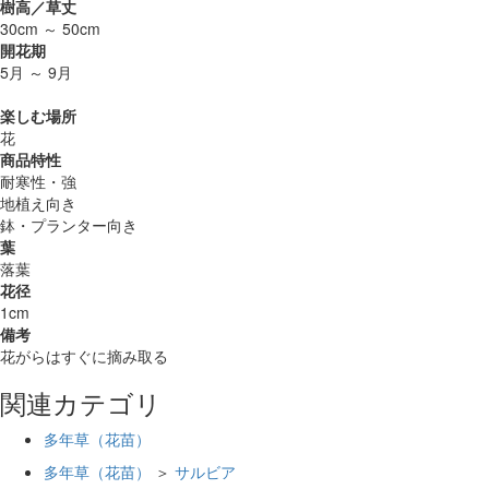
樹高／草丈
30cm ～ 50cm
開花期
5月 ～ 9月
楽しむ場所
花
商品特性
耐寒性・強
地植え向き
鉢・プランター向き
葉
落葉
花径
1cm
備考
花がらはすぐに摘み取る
関連カテゴリ
多年草（花苗）
多年草（花苗）
＞
サルビア