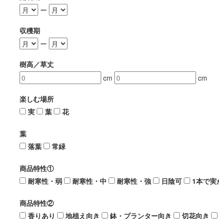
ー
収穫期
ー
樹高／草丈
cm
cm
楽しむ場所
実
葉
花
葉
落葉
常緑
商品特性①
耐寒性・弱
耐寒性・中
耐寒性・強
日陰可
1本で実
商品特性②
香りあり
地植え向き
鉢・プランター向き
切花向き