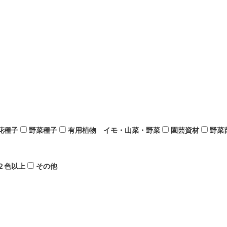
花種子
野菜種子
有用植物 イモ・山菜・野菜
園芸資材
野菜
２色以上
その他