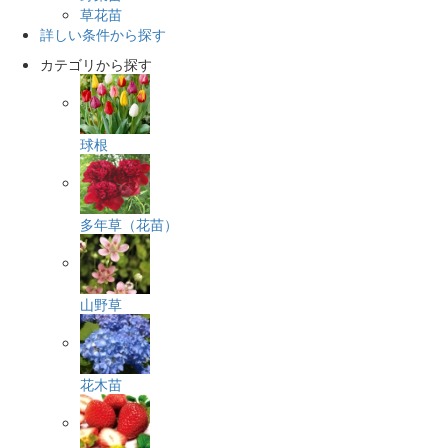
草花苗
詳しい条件から探す
カテゴリから探す
球根
多年草（花苗）
山野草
花木苗