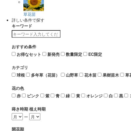
草花苗
詳しい条件で探す
キーワード
おすすめ条件
お得なセット
新発売
数量限定
EC限定
カテゴリ
球根
多年草（花苗）
山野草
花木苗
果樹苗木
草
花の色
赤
ピンク
紫
青
緑
黄
オレンジ
白
黒
蒔き時期 植え時期
ー
開花期