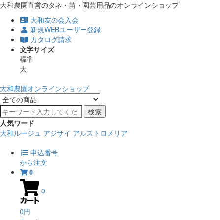
大和農園直営のタネ・苗・園芸用品のオンラインショップ
大和友の会入会
新規WEBユーザー登録
カタログ請求
文字サイズ
標準
大
大和農園オンラインショップ
検索
人気ワード
大和ルージュ
アジサイ
アルストロメリア
申込番号
から注文
0
0
0円