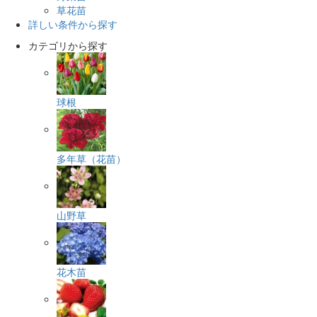
草花苗
詳しい条件から探す
カテゴリから探す
球根
多年草（花苗）
山野草
花木苗