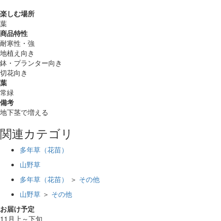
楽しむ場所
葉
商品特性
耐寒性・強
地植え向き
鉢・プランター向き
切花向き
葉
常緑
備考
地下茎で増える
関連カテゴリ
多年草（花苗）
山野草
多年草（花苗）
＞
その他
山野草
＞
その他
お届け予定
11月上～下旬