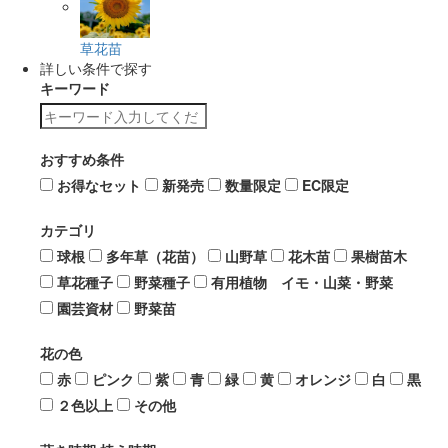
草花苗
詳しい条件で探す
キーワード
おすすめ条件
お得なセット
新発売
数量限定
EC限定
カテゴリ
球根
多年草（花苗）
山野草
花木苗
果樹苗木
草花種子
野菜種子
有用植物 イモ・山菜・野菜
園芸資材
野菜苗
花の色
赤
ピンク
紫
青
緑
黄
オレンジ
白
黒
２色以上
その他