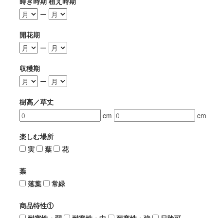
蒔き時期 植え時期
ー
開花期
ー
収穫期
ー
樹高／草丈
cm
cm
楽しむ場所
実
葉
花
葉
落葉
常緑
商品特性①