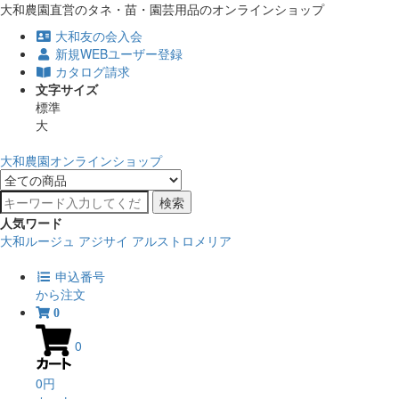
大和農園直営のタネ・苗・園芸用品のオンラインショップ
大和友の会入会
新規WEBユーザー登録
カタログ請求
文字サイズ
標準
大
大和農園オンラインショップ
検索
人気ワード
大和ルージュ
アジサイ
アルストロメリア
申込番号
から注文
0
0
0円