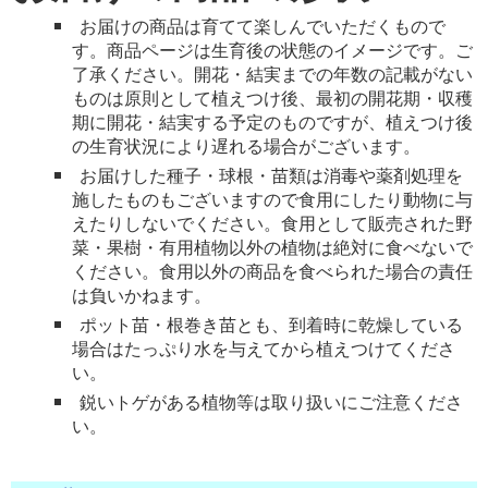
お届けの商品は育てて楽しんでいただくもので
す。商品ページは生育後の状態のイメージです。ご
了承ください。開花・結実までの年数の記載がない
ものは原則として植えつけ後、最初の開花期・収穫
期に開花・結実する予定のものですが、植えつけ後
の生育状況により遅れる場合がございます。
お届けした種子・球根・苗類は消毒や薬剤処理を
施したものもございますので食用にしたり動物に与
えたりしないでください。食用として販売された野
菜・果樹・有用植物以外の植物は絶対に食べないで
ください。食用以外の商品を食べられた場合の責任
は負いかねます。
ポット苗・根巻き苗とも、到着時に乾燥している
場合はたっぷり水を与えてから植えつけてくださ
い。
鋭いトゲがある植物等は取り扱いにご注意くださ
い。