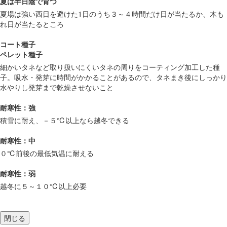
夏は半日陰で育つ
夏場は強い西日を避けた1日のうち３～４時間だけ日が当たるか、木も
れ日が当たるところ
コート種子
ペレット種子
細かいタネなど取り扱いにくいタネの周りをコーティング加工した種
子。吸水・発芽に時間がかかることがあるので、タネまき後にしっかり
水やりし発芽まで乾燥させないこと
耐寒性：強
積雪に耐え、－５℃以上なら越冬できる
耐寒性：中
０℃前後の最低気温に耐える
耐寒性：弱
越冬に５～１０℃以上必要
閉じる