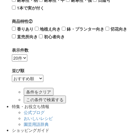
耐寒性・弱
耐寒性・中
耐寒性・強
日陰可
1本で実が付く
商品特性②
香りあり
地植え向き
鉢・プランター向き
切花向き
直売所向き
初心者向き
表示件数
並び順
この条件で検索する
特集・お役立ち情報
公式ブログ
おいしいレシピ
園芸用語辞典
ショッピングガイド