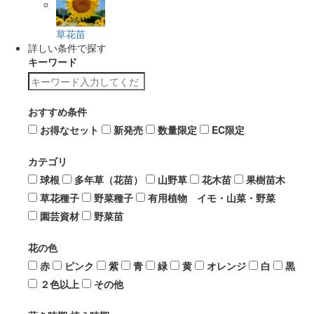
草花苗
詳しい条件で探す
キーワード
おすすめ条件
お得なセット
新発売
数量限定
EC限定
カテゴリ
球根
多年草（花苗）
山野草
花木苗
果樹苗木
草花種子
野菜種子
有用植物 イモ・山菜・野菜
園芸資材
野菜苗
花の色
赤
ピンク
紫
青
緑
黄
オレンジ
白
黒
２色以上
その他