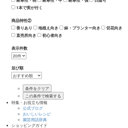
耐寒性・弱
耐寒性・中
耐寒性・強
日陰可
1本で実が付く
商品特性②
香りあり
地植え向き
鉢・プランター向き
切花向き
直売所向き
初心者向き
表示件数
並び順
この条件で検索する
特集・お役立ち情報
公式ブログ
おいしいレシピ
園芸用語辞典
ショッピングガイド