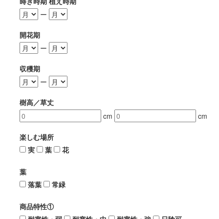
蒔き時期 植え時期
ー
開花期
ー
収穫期
ー
樹高／草丈
cm
cm
楽しむ場所
実
葉
花
葉
落葉
常緑
商品特性①