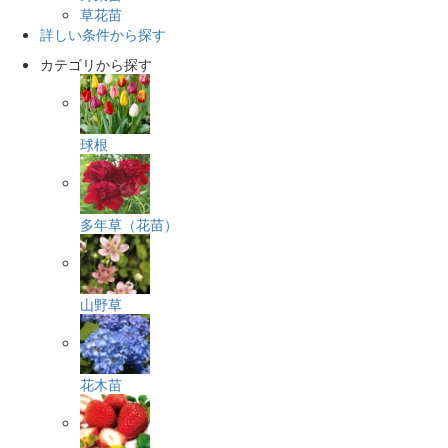
草花苗
詳しい条件から探す
カテゴリから探す
球根
多年草（花苗）
山野草
花木苗