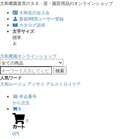
大和農園直営のタネ・苗・園芸用品のオンラインショップ
大和友の会入会
新規WEBユーザー登録
カタログ請求
文字サイズ
標準
大
大和農園オンラインショップ
検索
人気ワード
大和ルージュ
アジサイ
アルストロメリア
申込番号
から注文
0
0
0円