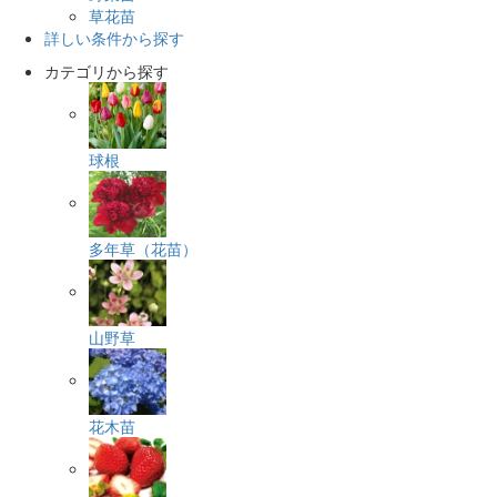
草花苗
詳しい条件から探す
カテゴリから探す
球根
多年草（花苗）
山野草
花木苗