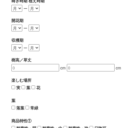
蒔き時期 植え時期
ー
開花期
ー
収穫期
ー
樹高／草丈
cm
cm
楽しむ場所
実
葉
花
葉
落葉
常緑
商品特性①