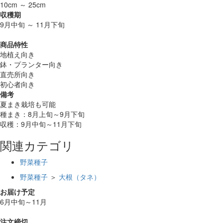
10cm ～ 25cm
収穫期
9月中旬 ～ 11月下旬
商品特性
地植え向き
鉢・プランター向き
直売所向き
初心者向き
備考
夏まき栽培も可能
種まき：8月上旬～9月下旬
収穫：9月中旬～11月下旬
関連カテゴリ
野菜種子
野菜種子
＞
大根（タネ）
お届け予定
6月中旬～11月
注文締切