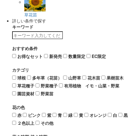
草花苗
詳しい条件で探す
キーワード
おすすめ条件
お得なセット
新発売
数量限定
EC限定
カテゴリ
球根
多年草（花苗）
山野草
花木苗
果樹苗木
草花種子
野菜種子
有用植物 イモ・山菜・野菜
園芸資材
野菜苗
花の色
赤
ピンク
紫
青
緑
黄
オレンジ
白
黒
２色以上
その他