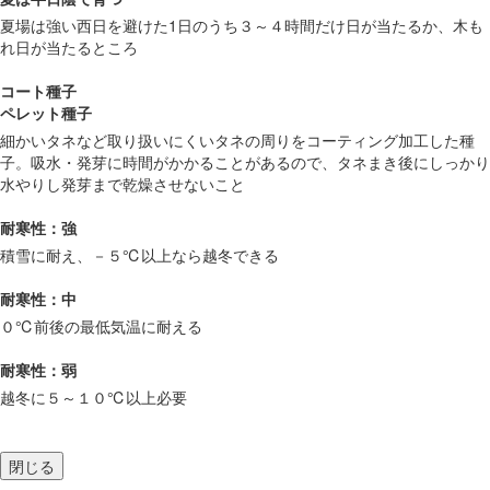
夏場は強い西日を避けた1日のうち３～４時間だけ日が当たるか、木も
れ日が当たるところ
コート種子
ペレット種子
細かいタネなど取り扱いにくいタネの周りをコーティング加工した種
子。吸水・発芽に時間がかかることがあるので、タネまき後にしっかり
水やりし発芽まで乾燥させないこと
耐寒性：強
積雪に耐え、－５℃以上なら越冬できる
耐寒性：中
０℃前後の最低気温に耐える
耐寒性：弱
越冬に５～１０℃以上必要
閉じる