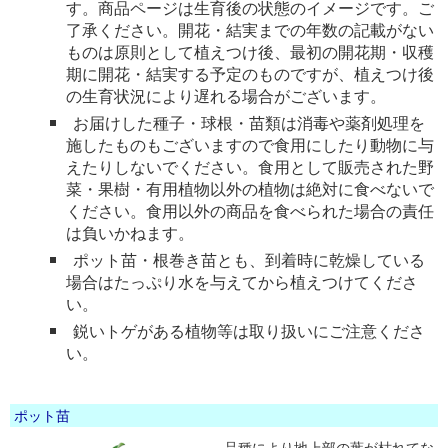
す。商品ページは生育後の状態のイメージです。ご
了承ください。開花・結実までの年数の記載がない
ものは原則として植えつけ後、最初の開花期・収穫
期に開花・結実する予定のものですが、植えつけ後
の生育状況により遅れる場合がございます。
お届けした種子・球根・苗類は消毒や薬剤処理を
施したものもございますので食用にしたり動物に与
えたりしないでください。食用として販売された野
菜・果樹・有用植物以外の植物は絶対に食べないで
ください。食用以外の商品を食べられた場合の責任
は負いかねます。
ポット苗・根巻き苗とも、到着時に乾燥している
場合はたっぷり水を与えてから植えつけてくださ
い。
鋭いトゲがある植物等は取り扱いにご注意くださ
い。
ポット苗
品種により地上部の葉が枯れてな