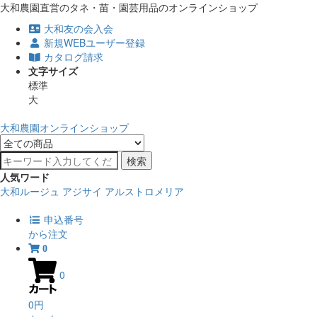
大和農園直営のタネ・苗・園芸用品のオンラインショップ
大和友の会入会
新規WEBユーザー登録
カタログ請求
文字サイズ
標準
大
大和農園オンラインショップ
検索
人気ワード
大和ルージュ
アジサイ
アルストロメリア
申込番号
から注文
0
0
0円