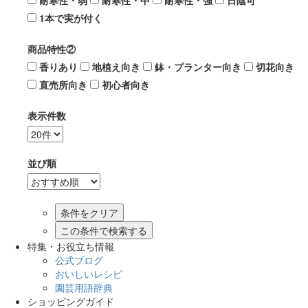
耐寒性・弱
耐寒性・中
耐寒性・強
日陰可
1本で実が付く
商品特性②
香りあり
地植え向き
鉢・プランター向き
切花向き
直売所向き
初心者向き
表示件数
並び順
この条件で検索する
特集・お役立ち情報
公式ブログ
おいしいレシピ
園芸用語辞典
ショッピングガイド