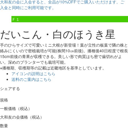
大和友の会に入会すると、
全品が10%OFF
でご購入いただけます。ご
入金と同時にご利用可能です。
Ｆ１
だいこん・白のほうき星
手のひらサイズで可愛いミニ大根が新登場！葉が立性の板葉で隣の株と
絡みにくいので密植栽培が可能(株間10㎝前後)。播種後40日程度で根長
15cm前後の青果が収穫できる。美しい形で肉質はち密で歯切れがよ
い。深めのプランターでも栽培可能。
※播種期、収穫期等の記載は近畿地区を基準としています。
アイコンの説明はこちら
送料のご案内はこちら
シェアする
規格
一般価格（税込）
大和友の会価格（税込）
数量