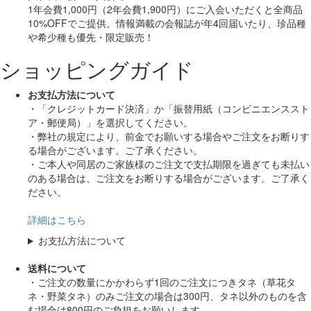
1年会費1,000円（2年会費1,900円）にご入会いただくと
全商品
10%OFF
でご提供。情報満載の会報誌が年4回届いたり、珍品種
や希少種も
優先・限定販売！
ショッピングガイド
お支払方法について
・「クレジットカード決済」か「振替用紙（コンビニエンススト
ア・郵便局）」を選択してください。
・弊社の規定により、前金でお願いする場合やご注文をお断りす
る場合がございます。ご了承ください。
・ご本人や同居のご家族様のご注文で支払期限を過ぎても未払い
のある場合は、ご注文をお断りする場合がございます。ご了承く
ださい。
詳細はこちら
お支払方法について
送料について
・ご注文の数量にかかわらず1回のご注文につきタネ（草花タ
ネ・野菜タネ）のみご注文の場合は300円、タネ以外のものを含
む場合は800円のご負担をお願いします。