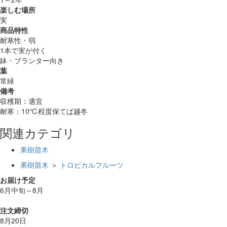
楽しむ場所
実
商品特性
耐寒性・弱
1本で実が付く
鉢・プランター向き
葉
常緑
備考
収穫期：適宜
耐寒：10℃程度保てば越冬
関連カテゴリ
果樹苗木
果樹苗木
＞
トロピカルフルーツ
お届け予定
6月中旬～8月
注文締切
8月20日