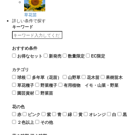
草花苗
詳しい条件で探す
キーワード
おすすめ条件
お得なセット
新発売
数量限定
EC限定
カテゴリ
球根
多年草（花苗）
山野草
花木苗
果樹苗木
草花種子
野菜種子
有用植物 イモ・山菜・野菜
園芸資材
野菜苗
花の色
赤
ピンク
紫
青
緑
黄
オレンジ
白
黒
２色以上
その他