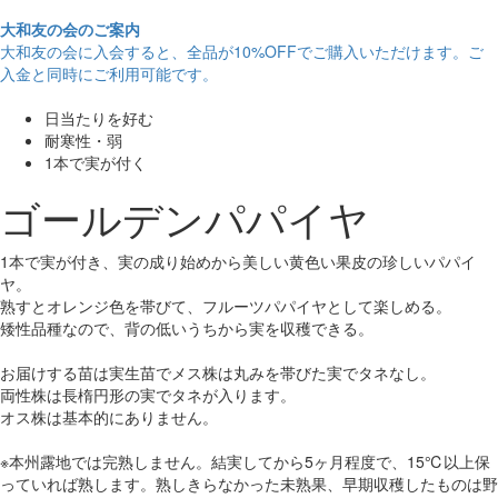
大和友の会のご案内
大和友の会に入会すると、
全品が10%OFF
でご購入いただけます。ご
入金と同時にご利用可能です。
日当たりを好む
耐寒性・弱
1本で実が付く
ゴールデンパパイヤ
1本で実が付き、実の成り始めから美しい黄色い果皮の珍しいパパイ
ヤ。
熟すとオレンジ色を帯びて、フルーツパパイヤとして楽しめる。
矮性品種なので、背の低いうちから実を収穫できる。
お届けする苗は実生苗でメス株は丸みを帯びた実でタネなし。
両性株は長楕円形の実でタネが入ります。
オス株は基本的にありません。
※本州露地では完熟しません。結実してから5ヶ月程度で、15℃以上保
っていれば熟します。熟しきらなかった未熟果、早期収穫したものは野