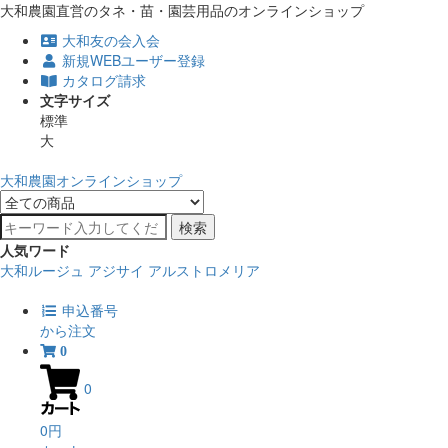
大和農園直営のタネ・苗・園芸用品のオンラインショップ
大和友の会入会
新規WEBユーザー登録
カタログ請求
文字サイズ
標準
大
大和農園オンラインショップ
検索
人気ワード
大和ルージュ
アジサイ
アルストロメリア
申込番号
から注文
0
0
0円