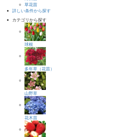
草花苗
詳しい条件から探す
カテゴリから探す
球根
多年草（花苗）
山野草
花木苗