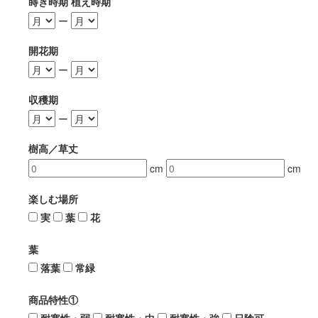
蒔き時期 植え時期
ー
開花期
ー
収穫期
ー
樹高／草丈
cm
cm
楽しむ場所
実
葉
花
葉
落葉
常緑
商品特性①