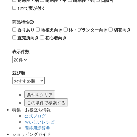
耐寒性・弱
耐寒性・中
耐寒性・強
日陰可
1本で実が付く
商品特性②
香りあり
地植え向き
鉢・プランター向き
切花向き
直売所向き
初心者向き
表示件数
並び順
この条件で検索する
特集・お役立ち情報
公式ブログ
おいしいレシピ
園芸用語辞典
ショッピングガイド