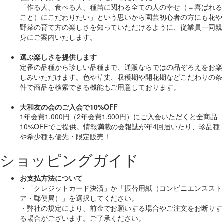
「作る人、食べる人、種苗に関わる全ての人の幸せ（＝喜ばれる
こと）にこだわりたい」
という思いから園芸初心者の方にも花や
野菜の育て方の楽しさを知っていただけるように、従業員一同親
身にご案内いたします。
選ぶ楽しさを提供します
定番の品種から珍しい品種まで、通販ならではの品ぞろえをお楽
しみいただけます。色や草丈、収穫期や開花期などこだわりの条
件で商品を検索できる機能もご用意しております。
大和友の会のご入会で10%OFF
1年会費1,000円（2年会費1,900円）にご入会いただくと
全商品
10%OFF
でご提供。情報満載の会報誌が年4回届いたり、珍品種
や希少種も
優先・限定販売！
ショッピングガイド
お支払方法について
・「クレジットカード決済」か「振替用紙（コンビニエンススト
ア・郵便局）」を選択してください。
・弊社の規定により、前金でお願いする場合やご注文をお断りす
る場合がございます。ご了承ください。