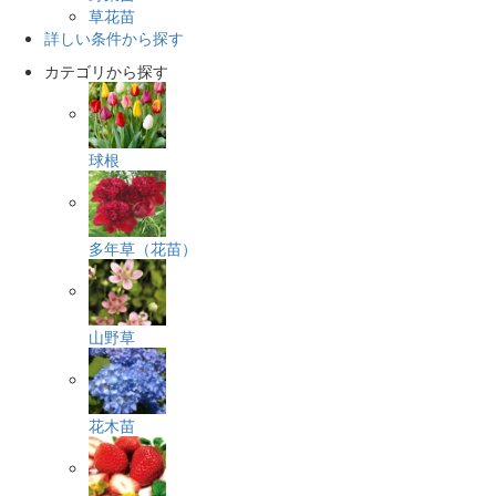
草花苗
詳しい条件から探す
カテゴリから探す
球根
多年草（花苗）
山野草
花木苗