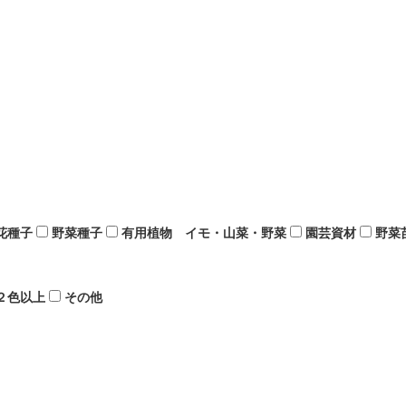
花種子
野菜種子
有用植物 イモ・山菜・野菜
園芸資材
野菜
２色以上
その他