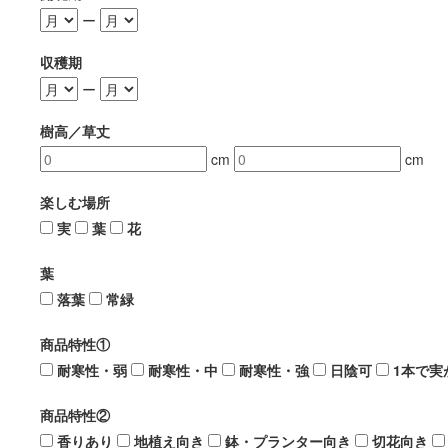
ー
収穫期
ー
樹高／草丈
cm
cm
楽しむ場所
実
葉
花
葉
落葉
常緑
商品特性①
耐寒性・弱
耐寒性・中
耐寒性・強
日陰可
1本で実
商品特性②
香りあり
地植え向き
鉢・プランター向き
切花向き