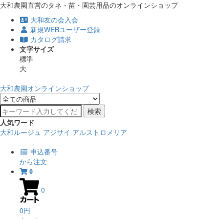
大和農園直営のタネ・苗・園芸用品のオンラインショップ
大和友の会入会
新規WEBユーザー登録
カタログ請求
文字サイズ
標準
大
大和農園オンラインショップ
検索
人気ワード
大和ルージュ
アジサイ
アルストロメリア
申込番号
から注文
0
0
0円