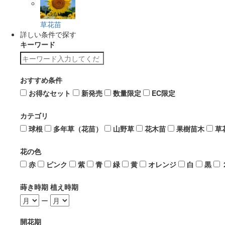
草花苗
詳しい条件で探す
キーワード
おすすめ条件
お得なセット
新発売
数量限定
EC限定
カテゴリ
球根
多年草（花苗）
山野草
花木苗
果樹苗木
草
花の色
赤
ピンク
紫
青
緑
黄
オレンジ
白
黒
蒔き時期 植え時期
ー
開花期