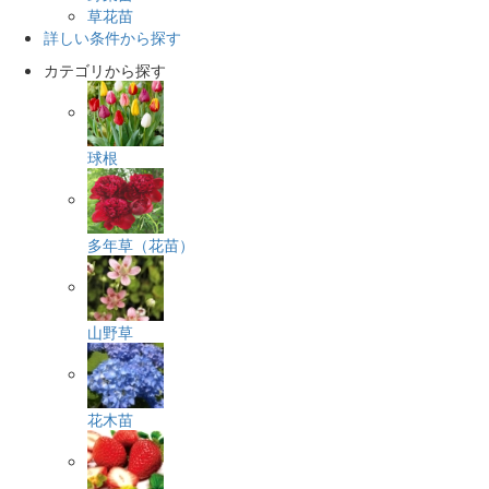
草花苗
詳しい条件から探す
カテゴリから探す
球根
多年草（花苗）
山野草
花木苗