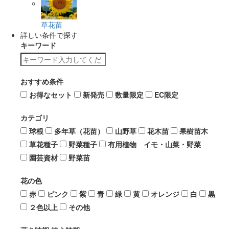
草花苗
詳しい条件で探す
キーワード
おすすめ条件
お得なセット
新発売
数量限定
EC限定
カテゴリ
球根
多年草（花苗）
山野草
花木苗
果樹苗木
草花種子
野菜種子
有用植物 イモ・山菜・野菜
園芸資材
野菜苗
花の色
赤
ピンク
紫
青
緑
黄
オレンジ
白
黒
２色以上
その他