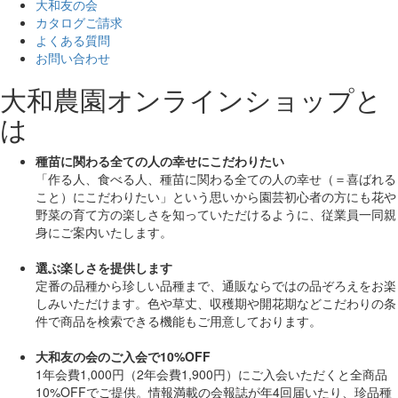
大和友の会
カタログご請求
よくある質問
お問い合わせ
大和農園オンラインショップと
は
種苗に関わる全ての人の幸せにこだわりたい
「作る人、食べる人、種苗に関わる全ての人の幸せ（＝喜ばれる
こと）にこだわりたい」
という思いから園芸初心者の方にも花や
野菜の育て方の楽しさを知っていただけるように、従業員一同親
身にご案内いたします。
選ぶ楽しさを提供します
定番の品種から珍しい品種まで、通販ならではの品ぞろえをお楽
しみいただけます。色や草丈、収穫期や開花期などこだわりの条
件で商品を検索できる機能もご用意しております。
大和友の会のご入会で10%OFF
1年会費1,000円（2年会費1,900円）にご入会いただくと
全商品
10%OFF
でご提供。情報満載の会報誌が年4回届いたり、珍品種