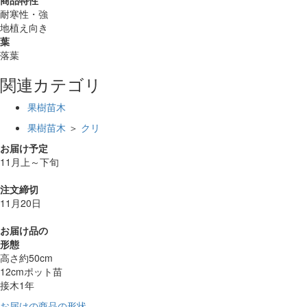
耐寒性・強
地植え向き
葉
落葉
関連カテゴリ
果樹苗木
果樹苗木
＞
クリ
お届け予定
11月上～下旬
注文締切
11月20日
お届け品の
形態
高さ約50cm
12cmポット苗
接木1年
お届けの商品の形状