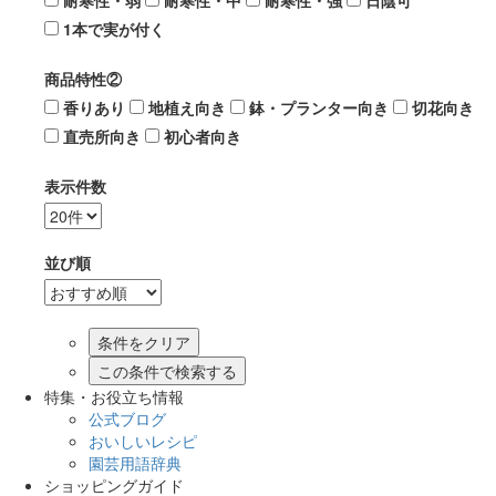
耐寒性・弱
耐寒性・中
耐寒性・強
日陰可
1本で実が付く
商品特性②
香りあり
地植え向き
鉢・プランター向き
切花向き
直売所向き
初心者向き
表示件数
並び順
この条件で検索する
特集・お役立ち情報
公式ブログ
おいしいレシピ
園芸用語辞典
ショッピングガイド