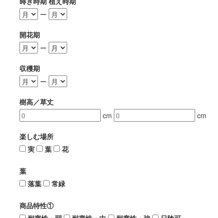
蒔き時期 植え時期
ー
開花期
ー
収穫期
ー
樹高／草丈
cm
cm
楽しむ場所
実
葉
花
葉
落葉
常緑
商品特性①