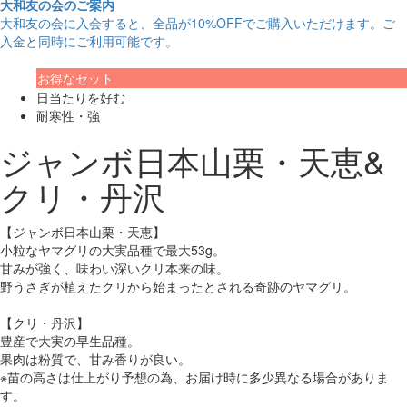
大和友の会のご案内
大和友の会に入会すると、
全品が10%OFF
でご購入いただけます。ご
入金と同時にご利用可能です。
お得なセット
日当たりを好む
耐寒性・強
ジャンボ日本山栗・天恵&
クリ・丹沢
【ジャンボ日本山栗・天恵】
小粒なヤマグリの大実品種で最大53g。
甘みが強く、味わい深いクリ本来の味。
野うさぎが植えたクリから始まったとされる奇跡のヤマグリ。
【クリ・丹沢】
豊産で大実の早生品種。
果肉は粉質で、甘み香りが良い。
※苗の高さは仕上がり予想の為、お届け時に多少異なる場合がありま
す。