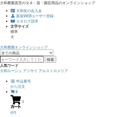
大和農園直営のタネ・苗・園芸用品のオンラインショップ
大和友の会入会
新規WEBユーザー登録
カタログ請求
文字サイズ
標準
大
大和農園オンラインショップ
検索
人気ワード
大和ルージュ
アジサイ
アルストロメリア
申込番号
から注文
0
0
0円