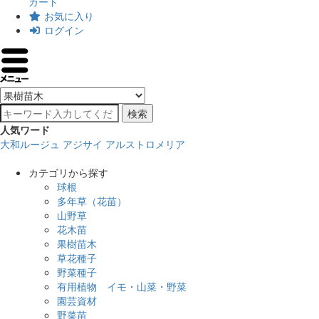
カート
お気に入り
ログイン
検索
人気ワード
大和ルージュ
アジサイ
アルストロメリア
カテゴリから探す
球根
多年草（花苗）
山野草
花木苗
果樹苗木
草花種子
野菜種子
有用植物 イモ・山菜・野菜
園芸資材
野菜苗