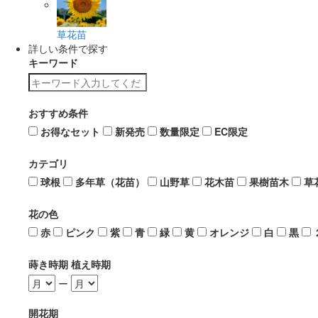
草花苗
詳しい条件で探す
キーワード
おすすめ条件
お得なセット
新発売
数量限定
EC限定
カテゴリ
球根
多年草（花苗）
山野草
花木苗
果樹苗木
草
花の色
赤
ピンク
紫
青
緑
黄
オレンジ
白
黒
蒔き時期 植え時期
ー
開花期