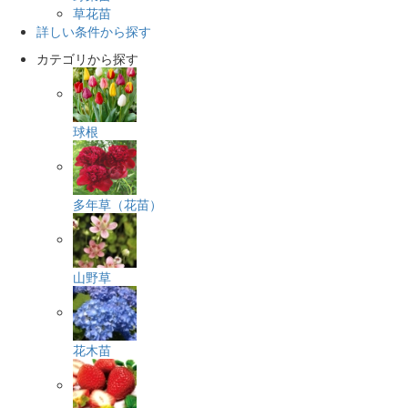
草花苗
詳しい条件から探す
カテゴリから探す
球根
多年草（花苗）
山野草
花木苗