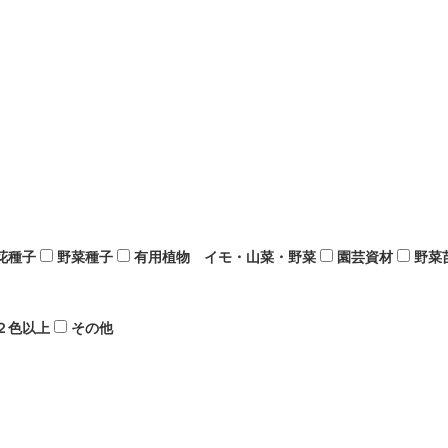
花種子
野菜種子
有用植物 イモ・山菜・野菜
園芸資材
野菜
２色以上
その他