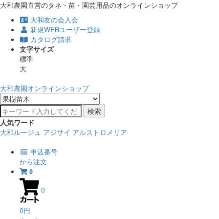
大和農園直営のタネ・苗・園芸用品のオンラインショップ
大和友の会入会
新規WEBユーザー登録
カタログ請求
文字サイズ
標準
大
大和農園オンラインショップ
検索
人気ワード
大和ルージュ
アジサイ
アルストロメリア
申込番号
から注文
0
0
0円