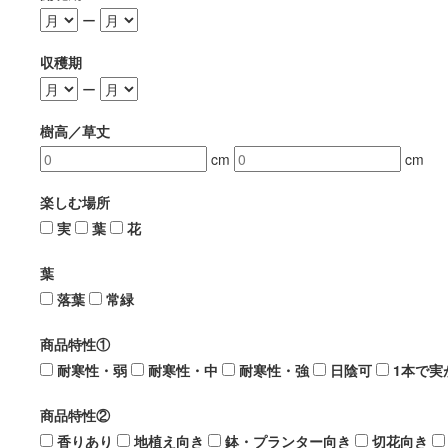
ー
収穫期
ー
樹高／草丈
cm
cm
楽しむ場所
実
葉
花
葉
落葉
常緑
商品特性①
耐寒性・弱
耐寒性・中
耐寒性・強
日陰可
1本で実
商品特性②
香りあり
地植え向き
鉢・プランター向き
切花向き