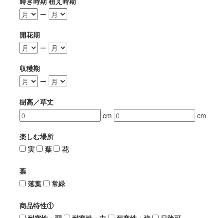
蒔き時期 植え時期
ー
開花期
ー
収穫期
ー
樹高／草丈
cm
cm
楽しむ場所
実
葉
花
葉
落葉
常緑
商品特性①