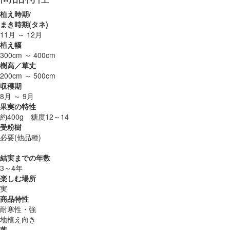
植え時期/
まき時期(タネ)
11月 ～ 12月
植え幅
300cm ～ 400cm
樹高／草丈
200cm ～ 500cm
収穫期
8月 ～ 9月
果実の特性
約400g 糖度12～14
受粉樹
必要(他品種)
結実までの年数
3～4年
楽しむ場所
実
商品特性
耐寒性・強
地植え向き
葉