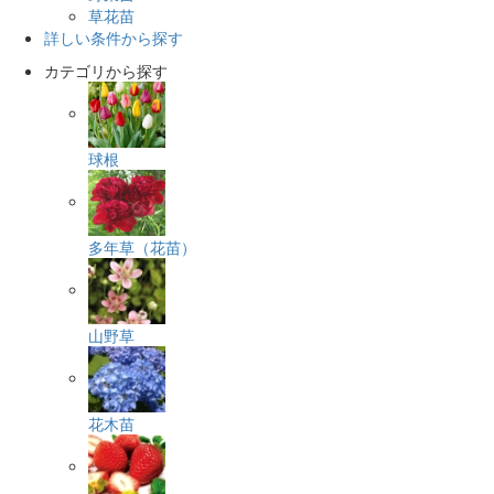
草花苗
詳しい条件から探す
カテゴリから探す
球根
多年草（花苗）
山野草
花木苗