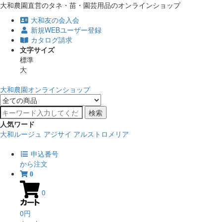
大和農園直営のタネ・苗・園芸用品のオンラインショップ
大和友の会入会
新規WEBユーザー登録
カタログ請求
文字サイズ
標準
大
大和農園オンラインショップ
検索
人気ワード
大和ルージュ
アジサイ
アルストロメリア
申込番号
から注文
0
0
0円