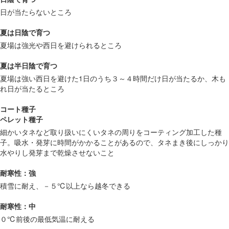
日が当たらないところ
夏は日陰で育つ
夏場は強光や西日を避けられるところ
夏は半日陰で育つ
夏場は強い西日を避けた1日のうち３～４時間だけ日が当たるか、木も
れ日が当たるところ
コート種子
ペレット種子
細かいタネなど取り扱いにくいタネの周りをコーティング加工した種
子。吸水・発芽に時間がかかることがあるので、タネまき後にしっかり
水やりし発芽まで乾燥させないこと
耐寒性：強
積雪に耐え、－５℃以上なら越冬できる
耐寒性：中
０℃前後の最低気温に耐える