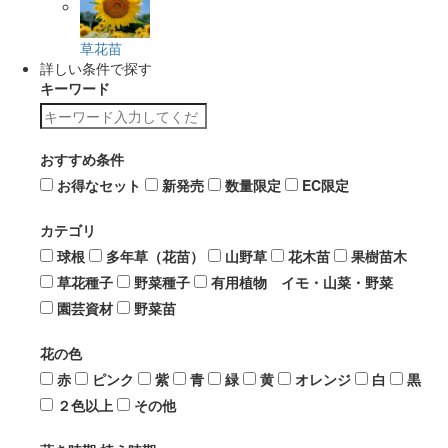
草花苗
詳しい条件で探す
キーワード
おすすめ条件
お得なセット
新発売
数量限定
EC限定
カテゴリ
球根
多年草（花苗）
山野草
花木苗
果樹苗木
草花種子
野菜種子
有用植物 イモ・山菜・野菜
園芸資材
野菜苗
花の色
赤
ピンク
紫
青
緑
黄
オレンジ
白
黒
２色以上
その他