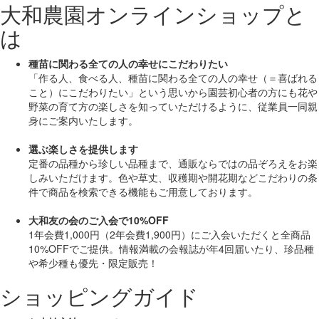
大和農園オンラインショップと
は
種苗に関わる全ての人の幸せにこだわりたい
「作る人、食べる人、種苗に関わる全ての人の幸せ（＝喜ばれる
こと）にこだわりたい」
という思いから園芸初心者の方にも花や
野菜の育て方の楽しさを知っていただけるように、従業員一同親
身にご案内いたします。
選ぶ楽しさを提供します
定番の品種から珍しい品種まで、通販ならではの品ぞろえをお楽
しみいただけます。色や草丈、収穫期や開花期などこだわりの条
件で商品を検索できる機能もご用意しております。
大和友の会のご入会で10%OFF
1年会費1,000円（2年会費1,900円）にご入会いただくと
全商品
10%OFF
でご提供。情報満載の会報誌が年4回届いたり、珍品種
や希少種も
優先・限定販売！
ショッピングガイド