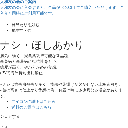
大和友の会のご案内
大和友の会に入会すると、
全品が10%OFF
でご購入いただけます。ご
入金と同時にご利用可能です。
日当たりを好む
耐寒性・強
ナシ・ほしあかり
病気に強く、減農薬栽培可能な新品種。
黒斑病と黒星病に抵抗性をもつ。
糖度が高く、やわらかめの食感。
(PVP)海外持ち出し禁止
※ナシは病害虫被害が多く、摘果や袋掛けが欠かせない上級者向き。
※苗の高さは仕上がり予想の為、お届け時に多少異なる場合がありま
す。
アイコンの説明はこちら
送料のご案内はこちら
シェアする
規格