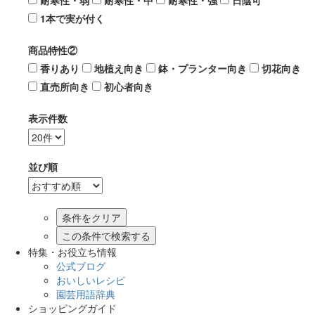
耐寒性・弱
耐寒性・中
耐寒性・強
日陰可
1本で実が付く
商品特性②
香りあり
地植え向き
鉢・プランター向き
切花向き
直売所向き
初心者向き
表示件数
並び順
この条件で検索する
特集・お役立ち情報
公式ブログ
おいしいレシピ
園芸用語辞典
ショッピングガイド