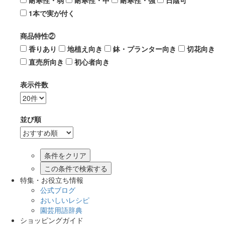
耐寒性・弱
耐寒性・中
耐寒性・強
日陰可
1本で実が付く
商品特性②
香りあり
地植え向き
鉢・プランター向き
切花向き
直売所向き
初心者向き
表示件数
並び順
この条件で検索する
特集・お役立ち情報
公式ブログ
おいしいレシピ
園芸用語辞典
ショッピングガイド