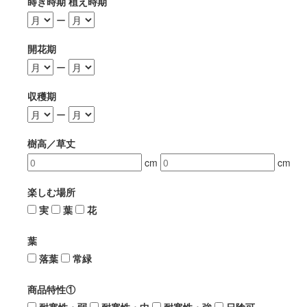
蒔き時期 植え時期
ー
開花期
ー
収穫期
ー
樹高／草丈
cm
cm
楽しむ場所
実
葉
花
葉
落葉
常緑
商品特性①