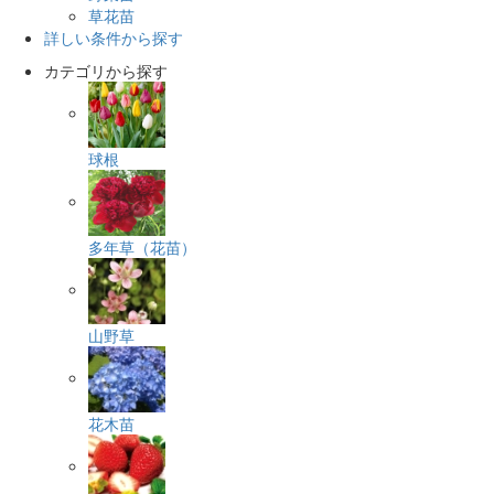
草花苗
詳しい条件から探す
カテゴリから探す
球根
多年草（花苗）
山野草
花木苗