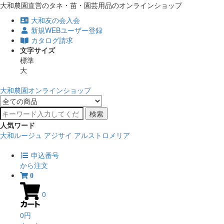
大和農園直営のタネ・苗・園芸用品のオンラインショップ
大和友の会入会
新規WEBユーザー登録
カタログ請求
文字サイズ
標準
大
大和農園オンラインショップ
検索
人気ワード
大和ルージュ
アジサイ
アルストロメリア
申込番号
から注文
0
0
0円