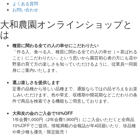
よくある質問
お問い合わせ
大和農園オンラインショップと
は
種苗に関わる全ての人の幸せにこだわりたい
「作る人、食べる人、種苗に関わる全ての人の幸せ（＝喜ばれる
こと）にこだわりたい」
という思いから園芸初心者の方にも花や
野菜の育て方の楽しさを知っていただけるように、従業員一同親
身にご案内いたします。
選ぶ楽しさを提供します
定番の品種から珍しい品種まで、通販ならではの品ぞろえをお楽
しみいただけます。色や草丈、収穫期や開花期などこだわりの条
件で商品を検索できる機能もご用意しております。
大和友の会のご入会で10%OFF
1年会費1,000円（2年会費1,900円）にご入会いただくと
全商品
10%OFF
でご提供。情報満載の会報誌が年4回届いたり、珍品種
や希少種も
優先・限定販売！