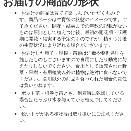
お届けの商品の形状
お届けの商品は育てて楽しんでいただくもので
す。商品ページは生育後の状態のイメージです。ご
了承ください。開花・結実までの年数の記載がない
ものは原則として植えつけ後、最初の開花期・収穫
期に開花・結実する予定のものですが、植えつけ後
の生育状況により遅れる場合がございます。
お届けした種子・球根・苗類は消毒や薬剤処理を
施したものもございますので食用にしたり動物に与
えたりしないでください。食用として販売された野
菜・果樹・有用植物以外の植物は絶対に食べないで
ください。食用以外の商品を食べられた場合の責任
は負いかねます。
ポット苗・根巻き苗とも、到着時に乾燥している
場合はたっぷり水を与えてから植えつけてくださ
い。
鋭いトゲがある植物等は取り扱いにご注意くださ
い。