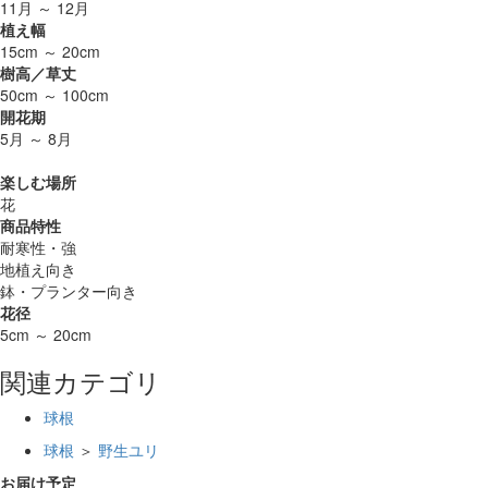
11月 ～ 12月
植え幅
15cm ～ 20cm
樹高／草丈
50cm ～ 100cm
開花期
5月 ～ 8月
楽しむ場所
花
商品特性
耐寒性・強
地植え向き
鉢・プランター向き
花径
5cm ～ 20cm
関連カテゴリ
球根
球根
＞
野生ユリ
お届け予定