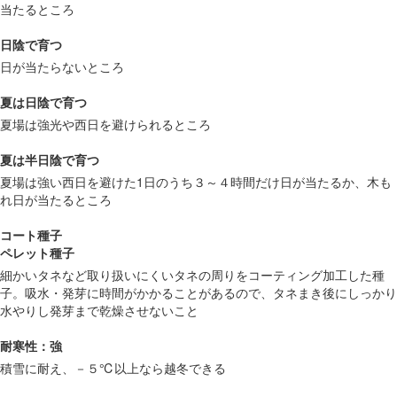
当たるところ
日陰で育つ
日が当たらないところ
夏は日陰で育つ
夏場は強光や西日を避けられるところ
夏は半日陰で育つ
夏場は強い西日を避けた1日のうち３～４時間だけ日が当たるか、木も
れ日が当たるところ
コート種子
ペレット種子
細かいタネなど取り扱いにくいタネの周りをコーティング加工した種
子。吸水・発芽に時間がかかることがあるので、タネまき後にしっかり
水やりし発芽まで乾燥させないこと
耐寒性：強
積雪に耐え、－５℃以上なら越冬できる