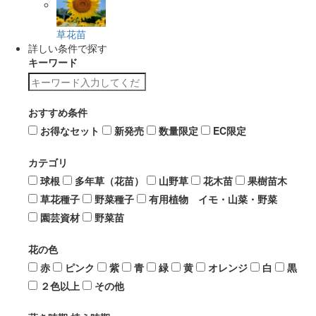
草花苗
詳しい条件で探す
キーワード
おすすめ条件
お得なセット
新発売
数量限定
EC限定
カテゴリ
球根
多年草（花苗）
山野草
花木苗
果樹苗木
草花種子
野菜種子
有用植物 イモ・山菜・野菜
園芸資材
野菜苗
花の色
赤
ピンク
紫
青
緑
黄
オレンジ
白
黒
２色以上
その他