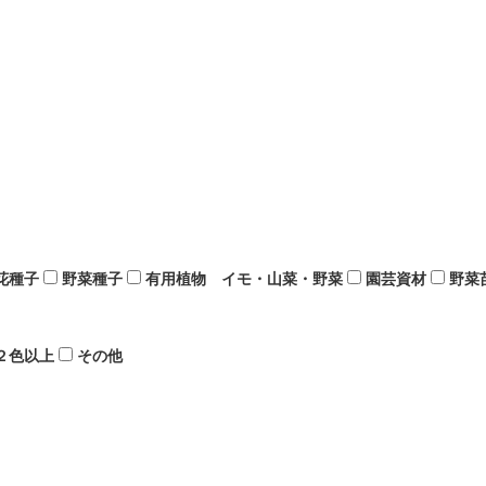
花種子
野菜種子
有用植物 イモ・山菜・野菜
園芸資材
野菜
２色以上
その他