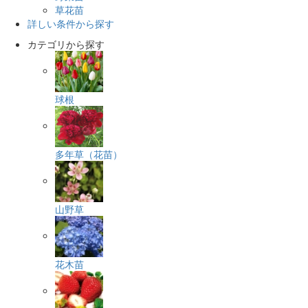
草花苗
詳しい条件から探す
カテゴリから探す
球根
多年草（花苗）
山野草
花木苗