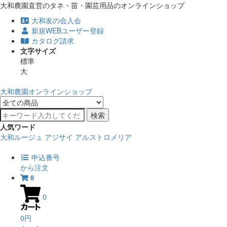
大和農園直営のタネ・苗・園芸用品のオンラインショップ
大和友の会入会
新規WEBユーザー登録
カタログ請求
文字サイズ
標準
大
大和農園オンラインショップ
検索
人気ワード
大和ルージュ
アジサイ
アルストロメリア
申込番号
から注文
0
0
0円