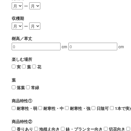
ー
収穫期
ー
樹高／草丈
cm
cm
楽しむ場所
実
葉
花
葉
落葉
常緑
商品特性①
耐寒性・弱
耐寒性・中
耐寒性・強
日陰可
1本で実
商品特性②
香りあり
地植え向き
鉢・プランター向き
切花向き