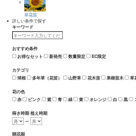
草花苗
詳しい条件で探す
キーワード
おすすめ条件
お得なセット
新発売
数量限定
EC限定
カテゴリ
球根
多年草（花苗）
山野草
花木苗
果樹苗木
草
花の色
赤
ピンク
紫
青
緑
黄
オレンジ
白
黒
蒔き時期 植え時期
ー
開花期