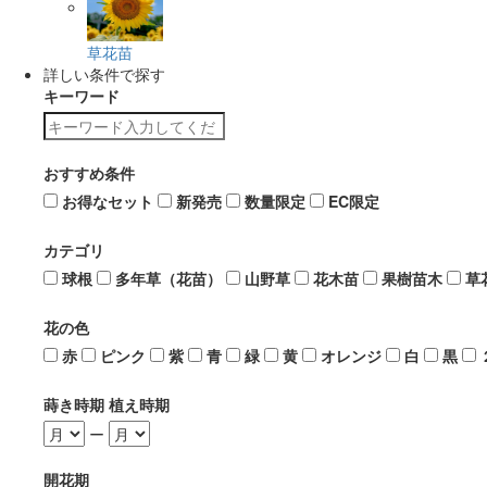
草花苗
詳しい条件で探す
キーワード
おすすめ条件
お得なセット
新発売
数量限定
EC限定
カテゴリ
球根
多年草（花苗）
山野草
花木苗
果樹苗木
草
花の色
赤
ピンク
紫
青
緑
黄
オレンジ
白
黒
蒔き時期 植え時期
ー
開花期