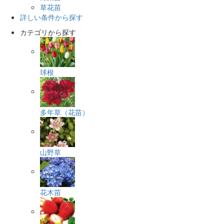
草花苗
詳しい条件から探す
カテゴリから探す
球根
多年草（花苗）
山野草
花木苗