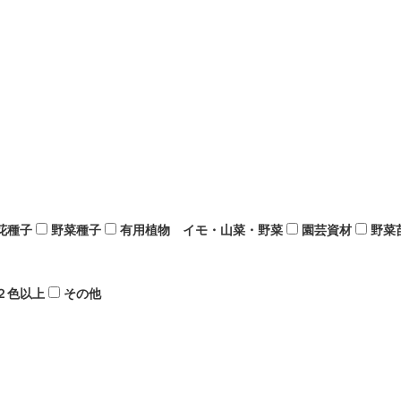
花種子
野菜種子
有用植物 イモ・山菜・野菜
園芸資材
野菜
２色以上
その他