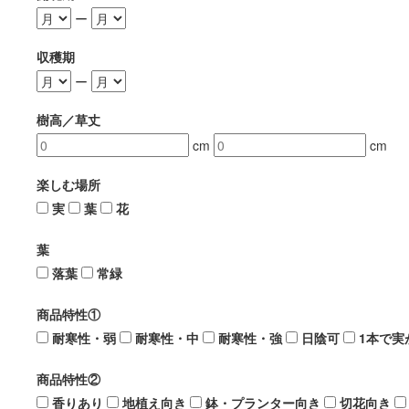
ー
収穫期
ー
樹高／草丈
cm
cm
楽しむ場所
実
葉
花
葉
落葉
常緑
商品特性①
耐寒性・弱
耐寒性・中
耐寒性・強
日陰可
1本で実
商品特性②
香りあり
地植え向き
鉢・プランター向き
切花向き