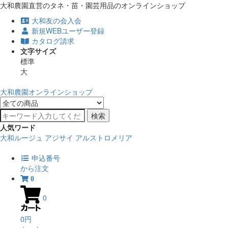
大和農園直営のタネ・苗・園芸用品のオンラインショップ
大和友の会入会
新規WEBユーザー登録
カタログ請求
文字サイズ
標準
大
大和農園オンラインショップ
検索
人気ワード
大和ルージュ
アジサイ
アルストロメリア
申込番号
から注文
0
0
0円