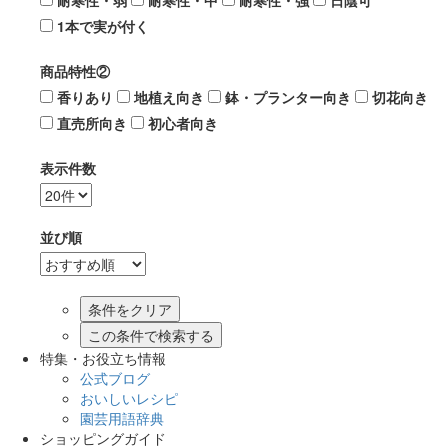
耐寒性・弱
耐寒性・中
耐寒性・強
日陰可
1本で実が付く
商品特性②
香りあり
地植え向き
鉢・プランター向き
切花向き
直売所向き
初心者向き
表示件数
並び順
この条件で検索する
特集・お役立ち情報
公式ブログ
おいしいレシピ
園芸用語辞典
ショッピングガイド