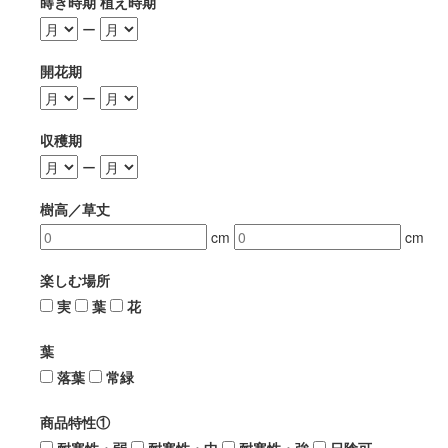
蒔き時期 植え時期
ー
開花期
ー
収穫期
ー
樹高／草丈
cm
cm
楽しむ場所
実
葉
花
葉
落葉
常緑
商品特性①