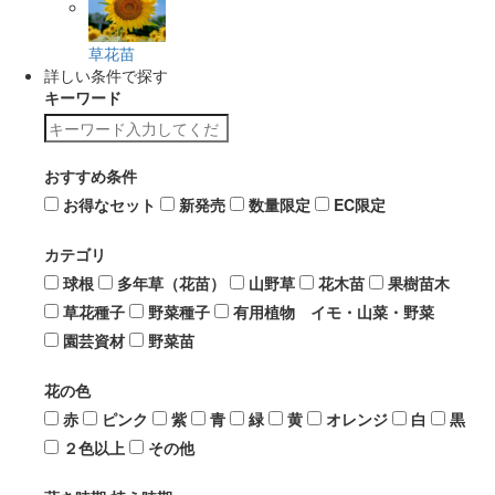
草花苗
詳しい条件で探す
キーワード
おすすめ条件
お得なセット
新発売
数量限定
EC限定
カテゴリ
球根
多年草（花苗）
山野草
花木苗
果樹苗木
草花種子
野菜種子
有用植物 イモ・山菜・野菜
園芸資材
野菜苗
花の色
赤
ピンク
紫
青
緑
黄
オレンジ
白
黒
２色以上
その他