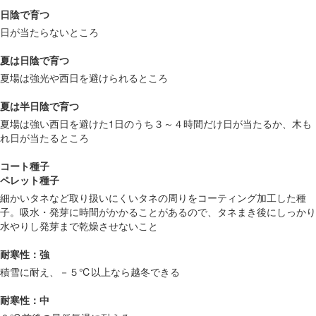
日陰で育つ
日が当たらないところ
夏は日陰で育つ
夏場は強光や西日を避けられるところ
夏は半日陰で育つ
夏場は強い西日を避けた1日のうち３～４時間だけ日が当たるか、木も
れ日が当たるところ
コート種子
ペレット種子
細かいタネなど取り扱いにくいタネの周りをコーティング加工した種
子。吸水・発芽に時間がかかることがあるので、タネまき後にしっかり
水やりし発芽まで乾燥させないこと
耐寒性：強
積雪に耐え、－５℃以上なら越冬できる
耐寒性：中