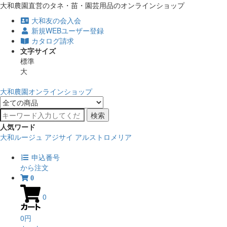
大和農園直営のタネ・苗・園芸用品のオンラインショップ
大和友の会入会
新規WEBユーザー登録
カタログ請求
文字サイズ
標準
大
大和農園オンラインショップ
検索
人気ワード
大和ルージュ
アジサイ
アルストロメリア
申込番号
から注文
0
0
0円