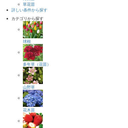
草花苗
詳しい条件から探す
カテゴリから探す
球根
多年草（花苗）
山野草
花木苗