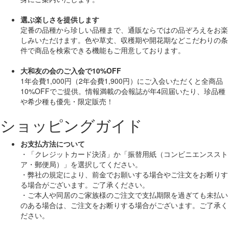
選ぶ楽しさを提供します
定番の品種から珍しい品種まで、通販ならではの品ぞろえをお楽
しみいただけます。色や草丈、収穫期や開花期などこだわりの条
件で商品を検索できる機能もご用意しております。
大和友の会のご入会で10%OFF
1年会費1,000円（2年会費1,900円）にご入会いただくと
全商品
10%OFF
でご提供。情報満載の会報誌が年4回届いたり、珍品種
や希少種も
優先・限定販売！
ショッピングガイド
お支払方法について
・「クレジットカード決済」か「振替用紙（コンビニエンススト
ア・郵便局）」を選択してください。
・弊社の規定により、前金でお願いする場合やご注文をお断りす
る場合がございます。ご了承ください。
・ご本人や同居のご家族様のご注文で支払期限を過ぎても未払い
のある場合は、ご注文をお断りする場合がございます。ご了承く
ださい。