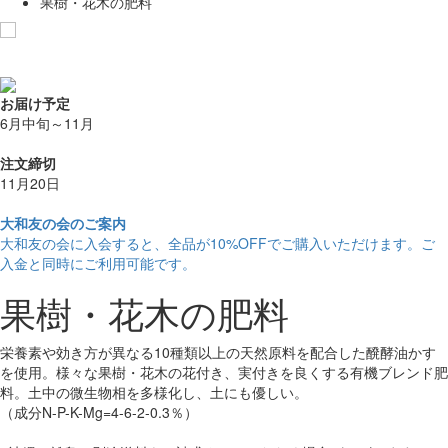
果樹・花木の肥料
お気に入りに追加
お届け予定
6月中旬～11月
注文締切
11月20日
大和友の会のご案内
大和友の会に入会すると、
全品が10%OFF
でご購入いただけます。ご
入金と同時にご利用可能です。
果樹・花木の肥料
栄養素や効き方が異なる10種類以上の天然原料を配合した醗酵油かす
を使用。様々な果樹・花木の花付き、実付きを良くする有機ブレンド肥
料。土中の微生物相を多様化し、土にも優しい。
（成分N-P-K-Mg=4-6-2-0.3％）