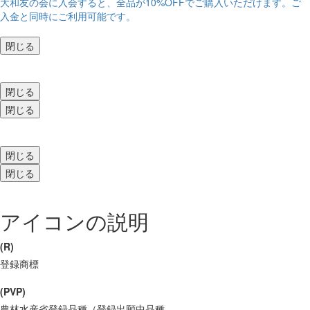
大和友の会に入会すると、
全品が10%OFF
でご購入いただけます。ご
入金と同時にご利用可能です。
閉じる
閉じる
閉じる
閉じる
閉じる
アイコンの説明
(R)
登録商標
(PVP)
農林水産省登録品種（登録出願中品種