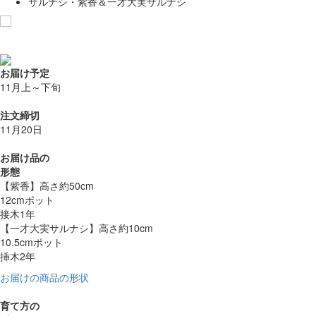
サルナシ・紫香＆一才大実サルナシ
お気に入りに追加
お届け予定
11月上～下旬
注文締切
11月20日
お届け品の
形態
【紫香】高さ約50cm
12cmポット
接木1年
【一才大実サルナシ】高さ約10cm
10.5cmポット
挿木2年
お届けの商品の形状
育て方の