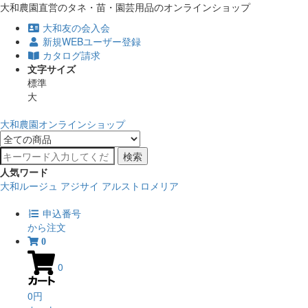
大和農園直営のタネ・苗・園芸用品のオンラインショップ
大和友の会入会
新規WEBユーザー登録
カタログ請求
文字サイズ
標準
大
大和農園オンラインショップ
検索
人気ワード
大和ルージュ
アジサイ
アルストロメリア
申込番号
から注文
0
0
0円