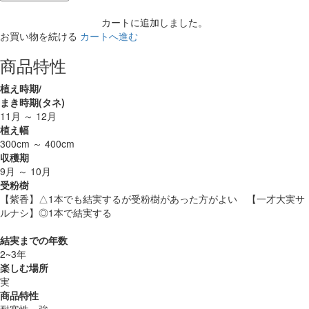
カートに追加しました。
お買い物を続ける
カートへ進む
商品特性
植え時期/
まき時期(タネ)
11月 ～ 12月
植え幅
300cm ～ 400cm
収穫期
9月 ～ 10月
受粉樹
【紫香】△1本でも結実するが受粉樹があった方がよい 【一才大実サ
ルナシ】◎1本で結実する
結実までの年数
2~3年
楽しむ場所
実
商品特性
耐寒性・強