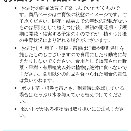
お届けの商品は育てて楽しんでいただくもので
す。商品ページは生育後の状態のイメージです。ご
了承ください。開花・結実までの年数の記載がない
ものは原則として植えつけ後、最初の開花期・収穫
期に開花・結実する予定のものですが、植えつけ後
の生育状況により遅れる場合がございます。
お届けした種子・球根・苗類は消毒や薬剤処理を
施したものもございますので食用にしたり動物に与
えたりしないでください。食用として販売された野
菜・果樹・有用植物以外の植物は絶対に食べないで
ください。食用以外の商品を食べられた場合の責任
は負いかねます。
ポット苗・根巻き苗とも、到着時に乾燥している
場合はたっぷり水を与えてから植えつけてくださ
い。
鋭いトゲがある植物等は取り扱いにご注意くださ
い。