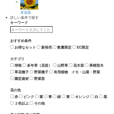
草花苗
詳しい条件で探す
キーワード
おすすめ条件
お得なセット
新発売
数量限定
EC限定
カテゴリ
球根
多年草（花苗）
山野草
花木苗
果樹苗木
草花種子
野菜種子
有用植物 イモ・山菜・野菜
園芸資材
野菜苗
花の色
赤
ピンク
紫
青
緑
黄
オレンジ
白
黒
２色以上
その他