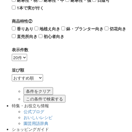
耐寒性・弱
耐寒性・中
耐寒性・強
日陰可
1本で実が付く
商品特性②
香りあり
地植え向き
鉢・プランター向き
切花向き
直売所向き
初心者向き
表示件数
並び順
この条件で検索する
特集・お役立ち情報
公式ブログ
おいしいレシピ
園芸用語辞典
ショッピングガイド