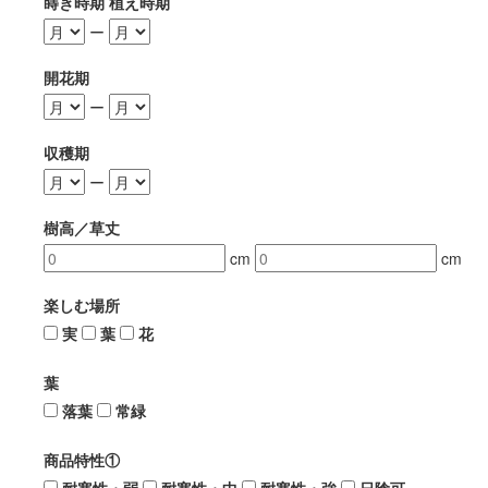
蒔き時期 植え時期
ー
開花期
ー
収穫期
ー
樹高／草丈
cm
cm
楽しむ場所
実
葉
花
葉
落葉
常緑
商品特性①