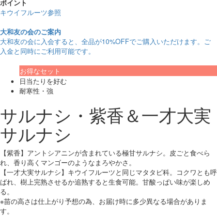
ポイント
キウイフルーツ参照
大和友の会のご案内
大和友の会に入会すると、
全品が10%OFF
でご購入いただけます。ご
入金と同時にご利用可能です。
お得なセット
日当たりを好む
耐寒性・強
サルナシ・紫香＆一才大実
サルナシ
【紫香】アントシアニンが含まれている極甘サルナシ。皮ごと食べら
れ、香り高くマンゴーのようなまろやかさ。
【一才大実サルナシ】キウイフルーツと同じマタタビ科。コクワとも呼
ばれ、樹上完熟させるか追熟すると生食可能。甘酸っぱい味が楽しめ
る。
※苗の高さは仕上がり予想の為、お届け時に多少異なる場合がありま
す。