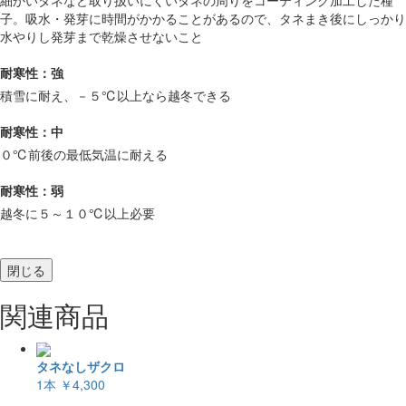
細かいタネなど取り扱いにくいタネの周りをコーティング加工した種
子。吸水・発芽に時間がかかることがあるので、タネまき後にしっかり
水やりし発芽まで乾燥させないこと
耐寒性：強
積雪に耐え、－５℃以上なら越冬できる
耐寒性：中
０℃前後の最低気温に耐える
耐寒性：弱
越冬に５～１０℃以上必要
閉じる
関連商品
タネなしザクロ
1本
￥4,300