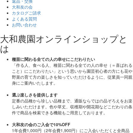
返品・交換
大和友の会
カタログご請求
よくある質問
お問い合わせ
大和農園オンラインショップと
は
種苗に関わる全ての人の幸せにこだわりたい
「作る人、食べる人、種苗に関わる全ての人の幸せ（＝喜ばれる
こと）にこだわりたい」
という思いから園芸初心者の方にも花や
野菜の育て方の楽しさを知っていただけるように、従業員一同親
身にご案内いたします。
選ぶ楽しさを提供します
定番の品種から珍しい品種まで、通販ならではの品ぞろえをお楽
しみいただけます。色や草丈、収穫期や開花期などこだわりの条
件で商品を検索できる機能もご用意しております。
大和友の会のご入会で10%OFF
1年会費1,000円（2年会費1,900円）にご入会いただくと
全商品