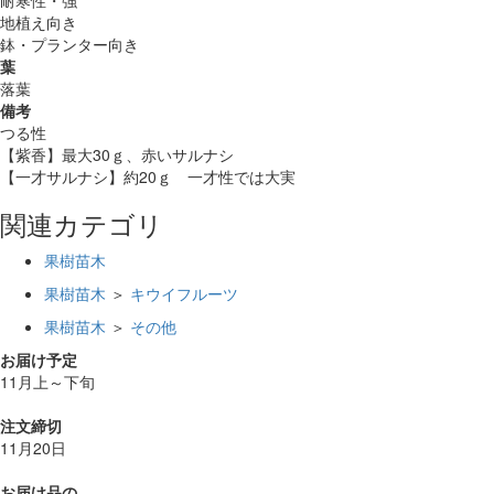
地植え向き
鉢・プランター向き
葉
落葉
備考
つる性
【紫香】最大30ｇ、赤いサルナシ
【一才サルナシ】約20ｇ 一才性では大実
関連カテゴリ
果樹苗木
果樹苗木
＞
キウイフルーツ
果樹苗木
＞
その他
お届け予定
11月上～下旬
注文締切
11月20日
お届け品の