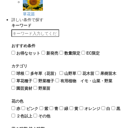
草花苗
詳しい条件で探す
キーワード
おすすめ条件
お得なセット
新発売
数量限定
EC限定
カテゴリ
球根
多年草（花苗）
山野草
花木苗
果樹苗木
草花種子
野菜種子
有用植物 イモ・山菜・野菜
園芸資材
野菜苗
花の色
赤
ピンク
紫
青
緑
黄
オレンジ
白
黒
２色以上
その他