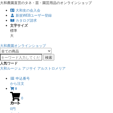
大和農園直営のタネ・苗・園芸用品のオンラインショップ
大和友の会入会
新規WEBユーザー登録
カタログ請求
文字サイズ
標準
大
大和農園オンラインショップ
検索
人気ワード
大和ルージュ
アジサイ
アルストロメリア
申込番号
から注文
0
0
0円