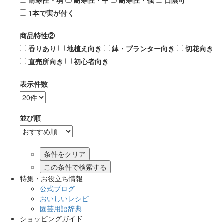
耐寒性・弱
耐寒性・中
耐寒性・強
日陰可
1本で実が付く
商品特性②
香りあり
地植え向き
鉢・プランター向き
切花向き
直売所向き
初心者向き
表示件数
並び順
この条件で検索する
特集・お役立ち情報
公式ブログ
おいしいレシピ
園芸用語辞典
ショッピングガイド