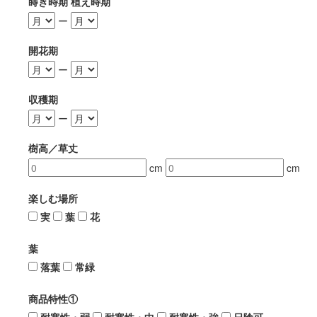
蒔き時期 植え時期
ー
開花期
ー
収穫期
ー
樹高／草丈
cm
cm
楽しむ場所
実
葉
花
葉
落葉
常緑
商品特性①