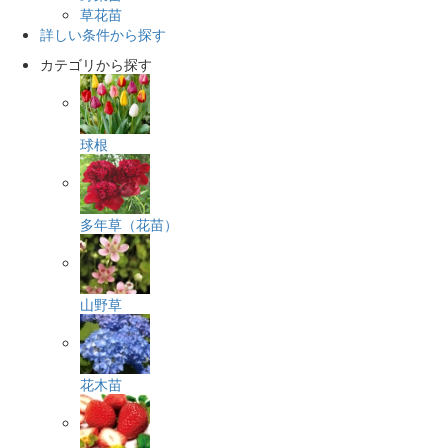
草花苗
詳しい条件から探す
カテゴリから探す
球根
多年草（花苗）
山野草
花木苗