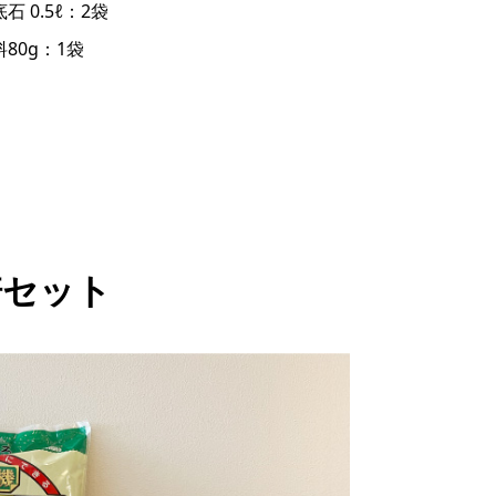
石 0.5ℓ：2袋
料80g：1袋
培セット