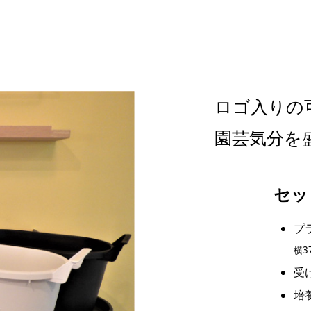
ロゴ入りの
園芸気分を
セッ
プ
横3
受
培