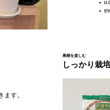
鉢底
肥
果樹を楽しむ
しっかり栽
きます。