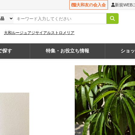
大和友の会入会
新規WEB
大和ルージュ
アジサイ
アルストロメリア
で探す
特集・お役立ち情報
ショ