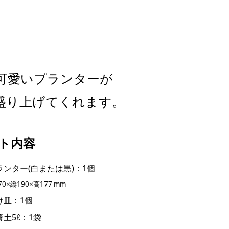
可愛いプランターが
盛り上げてくれます。
ト内容
ランター(白または黒)：1個
70×縦190×高177 mm
け皿：1個
養土5ℓ：1袋