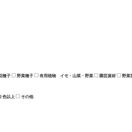
花種子
野菜種子
有用植物 イモ・山菜・野菜
園芸資材
野菜
２色以上
その他