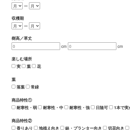
ー
収穫期
ー
樹高／草丈
cm
cm
楽しむ場所
実
葉
花
葉
落葉
常緑
商品特性①
耐寒性・弱
耐寒性・中
耐寒性・強
日陰可
1本で実
商品特性②
香りあり
地植え向き
鉢・プランター向き
切花向き