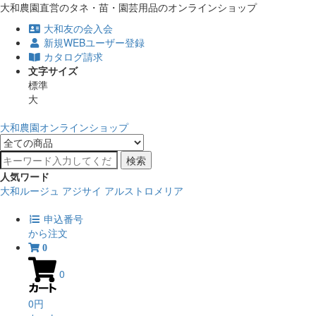
大和農園直営のタネ・苗・園芸用品のオンラインショップ
大和友の会入会
新規WEBユーザー登録
カタログ請求
文字サイズ
標準
大
大和農園オンラインショップ
検索
人気ワード
大和ルージュ
アジサイ
アルストロメリア
申込番号
から注文
0
0
0円