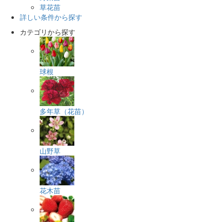
草花苗
詳しい条件から探す
カテゴリから探す
球根
多年草（花苗）
山野草
花木苗