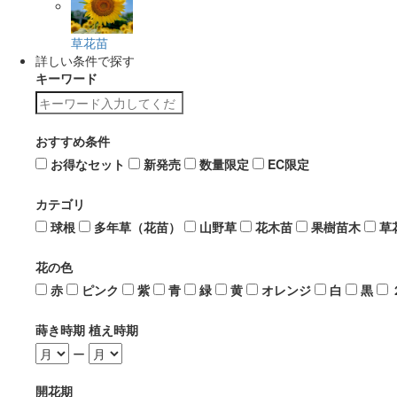
草花苗
詳しい条件で探す
キーワード
おすすめ条件
お得なセット
新発売
数量限定
EC限定
カテゴリ
球根
多年草（花苗）
山野草
花木苗
果樹苗木
草
花の色
赤
ピンク
紫
青
緑
黄
オレンジ
白
黒
蒔き時期 植え時期
ー
開花期